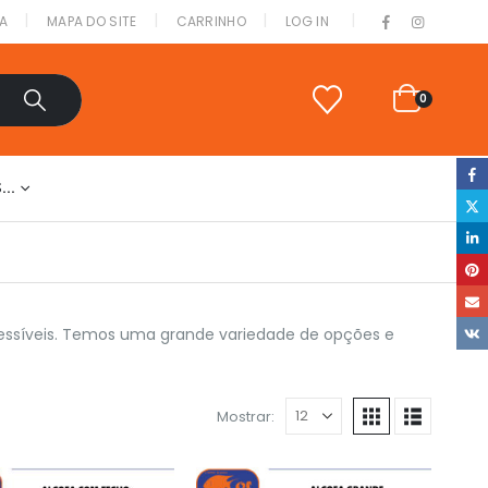
|
A
MAPA DO SITE
CARRINHO
LOG IN
0
S…
cessíveis. Temos uma grande variedade de opções e
Mostrar: