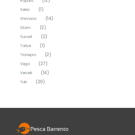
(12)
Rapala
(1)
Seika
(14)
Shimano
(2)
Storm
(2)
Sunset
(1)
Tortue
(2)
Tronixpro
(27)
Vega
(14)
Vercelli
(20)
Yuki