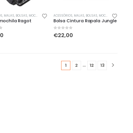
OS
OS / BALDES
,
MALAS, BOLSAS, MOCHILAS & SACOS
ACESSÓRIOS
,
MALAS, BOLSAS, MOCHILAS & SACOS
mochila Ragot
Bolsa Cintura Rapala Jungle
5
0
out of 5
00
€
22,00
…
1
2
12
13