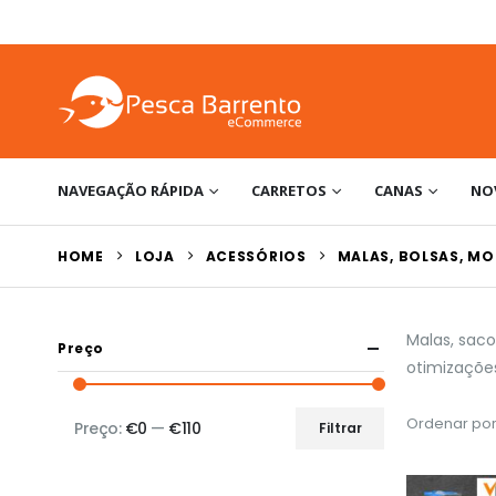
NAVEGAÇÃO RÁPIDA
CARRETOS
CANAS
NO
HOME
LOJA
ACESSÓRIOS
MALAS, BOLSAS, MO
Malas, sac
Preço
otimizações
Ordenar por
Preço:
€0
—
€110
Filtrar
Preço
Preço
mínimo
máximo