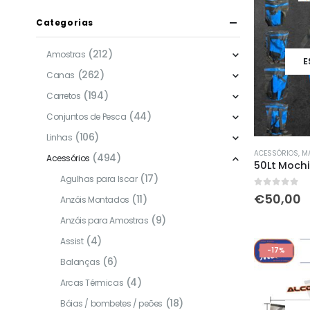
Categorias
(212)
Amostras
E
(262)
Canas
(194)
Carretos
(44)
Conjuntos de Pesca
(106)
Linhas
ACESSÓRIOS
,
MAL
(494)
Acessórios
(17)
Agulhas para Iscar
0
out of 5
€
50,00
(11)
Anzóis Montados
(9)
Anzóis para Amostras
(4)
Assist
-17%
(6)
Balanças
(4)
Arcas Térmicas
(18)
Bóias / bombetes / peões