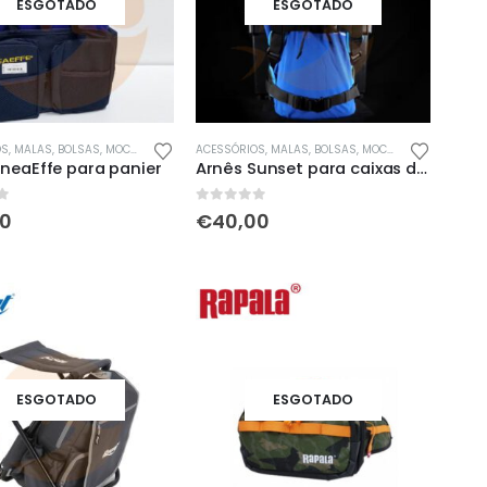
ESGOTADO
ESGOTADO
OS
,
MALAS, BOLSAS, MOCHILAS & SACOS
ACESSÓRIOS
,
NOVIDADES
,
MALAS, BOLSAS, MOCHILAS & SACOS
ineaEffe para panier
Arnês Sunset para caixas de surfcasting
5
0
out of 5
00
€
40,00
ESGOTADO
ESGOTADO