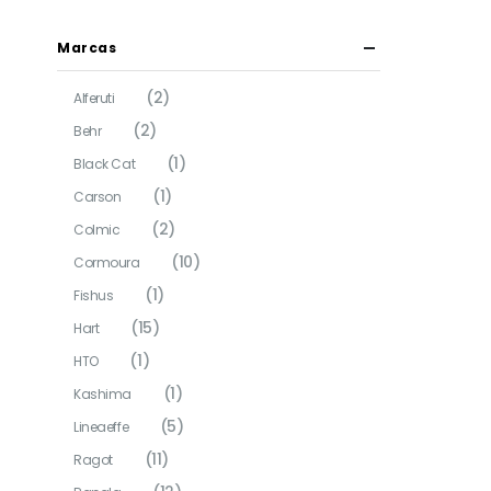
Marcas
(2)
Alferuti
(2)
Behr
(1)
Black Cat
(1)
Carson
(2)
Colmic
(10)
Cormoura
(1)
Fishus
(15)
Hart
(1)
HTO
(1)
Kashima
(5)
Lineaeffe
(11)
Ragot