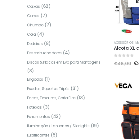
E
(62)
Caixas
(7)
Carros
(7)
Chumbo
(4)
Cola
ACESSÓRIOS
,
MAL
(8)
Dedeiras
(4)
Desembuchadores
0
out of 5
O
€
Discos & Placas em Eva para Montagens
€
48,00
p
(8)
or
er
(1)
Engodos
€
(31)
Espetos, Suportes, Tripés
(18)
Facas, Tesouras, Corta Fios
(3)
Fateixas
(42)
Ferramentas
(19)
Iluminação / Lanternas / Starlights
(5)
Lubrificantes