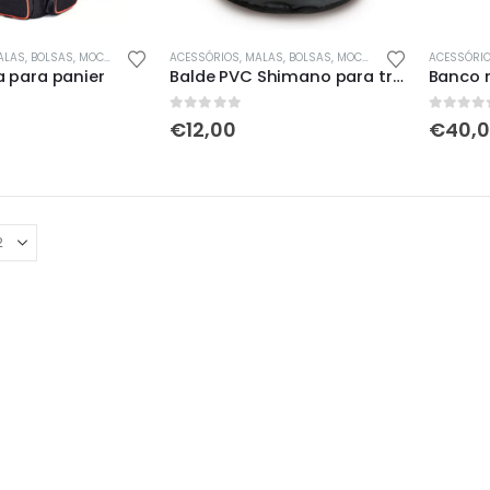
AS, BOLSAS, MOCHILAS & SACOS
ACESSÓRIOS
,
MALAS, BOLSAS, MOCHILAS & SACOS
ACESSÓRI
,
VIVEIR
 para panier
Balde PVC Shimano para transporte Isco
Banco 
0
out of 5
0
out of 
€
12,00
€
40,