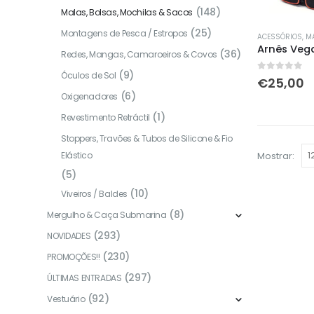
(148)
Malas, Bolsas, Mochilas & Sacos
(25)
Montagens de Pesca / Estropos
ACESSÓRIOS
,
MAL
Arnês Vega
(36)
Redes, Mangas, Camaroeiros & Covos
(9)
Óculos de Sol
0
out of 5
€
25,00
(6)
Oxigenadores
(1)
Revestimento Retráctil
Stoppers, Travões & Tubos de Silicone & Fio
Mostrar:
Elástico
(5)
(10)
Viveiros / Baldes
(8)
Mergulho & Caça Submarina
(293)
NOVIDADES
(230)
PROMOÇÕES!!
(297)
ÚLTIMAS ENTRADAS
(92)
Vestuário