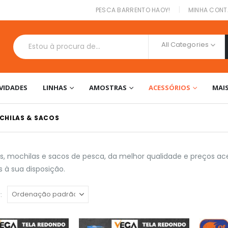
|
PESCA BARRENTO HAOY!
MINHA CONT
All Categories
VIDADES
LINHAS
AMOSTRAS
ACESSÓRIOS
MAI
CHILAS & SACOS
os, mochilas e sacos de pesca, da melhor qualidade e preços a
 à sua disposição.
: