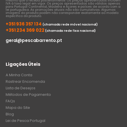
mesmo que o receba posteriormente. Os preços apresentados incluem
IVA à taxa legal em vigor. Os preços apresentados são válidos apenas
para Portugal Continental, Madeira e Açores e países de acordo com a
lei portuguesa. As promoções atuais não são cumulativas. Algumas
imagens do produto podem não corresponder exatamente ao modelo
específico do produto.
+351 936 357 134
(chamada rede móvel nacional)
+351 234 369 022
(chamada rede fixa nacional)
geral@pescabarrento.pt
Ligações Úteis
A Minha Conta
Rastrear Encomenda
Lista de Desejos
Métodos de Pagamento
FAQs
Mapa do Site
Blog
Lei de Pesca Portugal