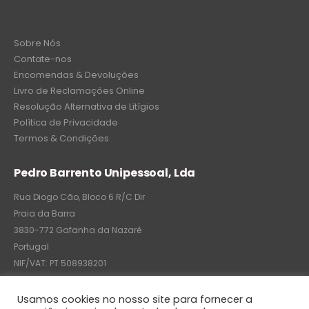
Sobre Nós
Contate-nos
Encomendas & Devoluções
Livro de Reclamações Online
Resolução Alternativa de Litígios
Política de Privacidade
Termos & Condições
Pedro Barrento Unipessoal, Lda
Rua Diogo Cão, Bloco 6 R/C Dir
Praia da Barra
3830-772 Gafanha da Nazaré
Portugal
NIF/VAT: PT 508938201
C.R.C.: 7004-8522-6075
Usamos cookies no nosso site para fornecer a