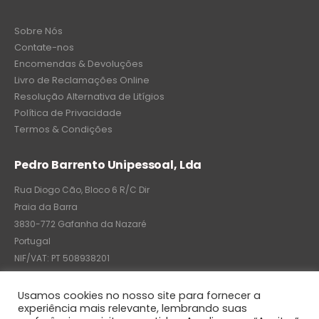
Sobre Nós
Contate-nos
Encomendas & Devoluções
Livro de Reclamações Online
Resolução Alternativa de Litígios
Política de Privacidade
Termos & Condições
Pedro Barrento Unipessoal, Lda
Rua Diogo Cão, Bloco 6 R/C Dir
Praia da Barra
3830-772 Gafanha da Nazaré
Portugal
NIF/VAT: PT 508938201
C.R.C.: 7004-8522-6075
Usamos cookies no nosso site para fornecer a
experiência mais relevante, lembrando suas