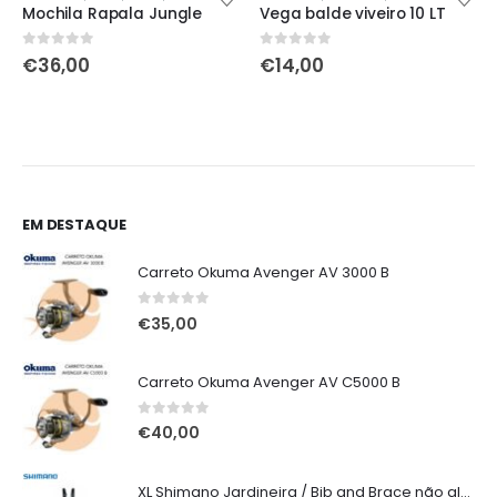
Mochila Rapala Jungle
Vega balde viveiro 10 LT
0
out of 5
0
out of 5
€
36,00
€
14,00
EM DESTAQUE
Carreto Okuma Avenger AV 3000 B
0
out of 5
€
35,00
Carreto Okuma Avenger AV C5000 B
0
out of 5
€
40,00
XL Shimano Jardineira / Bib and Brace não alcochoada preta