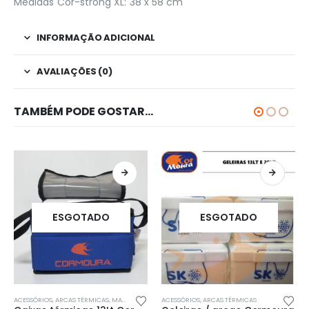
Medidas Cor-strong XL: 38 x 58 cm
INFORMAÇÃO ADICIONAL
AVALIAÇÕES (0)
TAMBÉM PODE GOSTAR…
ESGOTADO
ESGOTADO
This product has multiple variants. The options may be chosen on the product page
ACESSÓRIOS
,
ARCAS TÉRMICAS
,
MALAS, BOLSAS, MOCHILAS & SACOS
ACESSÓRIOS
,
ARCAS TÉRMICAS
,
PROMOÇÕES!!