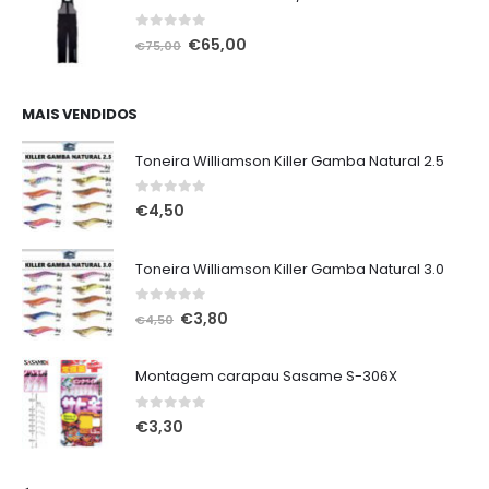
0
out of 5
O
O
€
65,00
€
75,00
preço
preço
original
atual
era:
é:
MAIS VENDIDOS
€75,00.
€65,00.
Toneira Williamson Killer Gamba Natural 2.5
0
out of 5
€
4,50
Toneira Williamson Killer Gamba Natural 3.0
0
out of 5
O
O
€
3,80
€
4,50
preço
preço
original
atual
Montagem carapau Sasame S-306X
era:
é:
€4,50.
€3,80.
0
out of 5
€
3,30