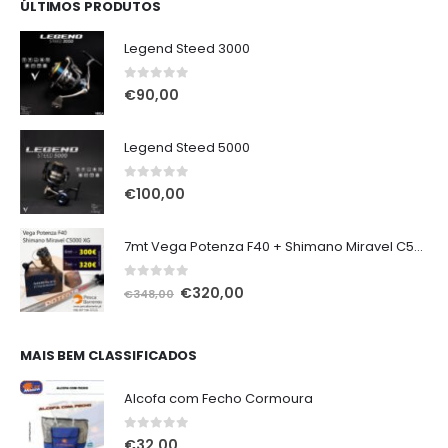
ÚLTIMOS PRODUTOS
Legend Steed 3000
0
out of 5
€
90,00
Legend Steed 5000
0
out of 5
€
100,00
7mt Vega Potenza F40 + Shimano Miravel C5000 XG
0
out of 5
O
O
€
320,00
€
348,00
preço
preço
original
atual
era:
é:
MAIS BEM CLASSIFICADOS
€348,00.
€320,00.
Alcofa com Fecho Cormoura
0
out of 5
€
32,00