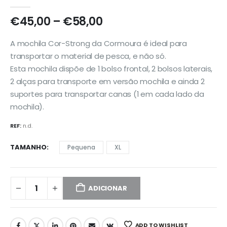
0
out of 5
Price
€
45,00
–
€
58,00
range:
€45,00
A mochila Cor-Strong da Cormoura é ideal para
through
transportar o material de pesca, e não só.
€58,00
Esta mochila dispõe de 1 bolso frontal, 2 bolsos laterais,
2 alças para transporte em versão mochila e ainda 2
suportes para transportar canas (1 em cada lado da
mochila).
REF:
n.d.
TAMANHO
Pequena
XL
ADICIONAR
ADD TO WISHLIST