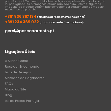
para Portugal Continental, Madeira e Açores e países de acordo com a
lei portuguesa. As promoções atuais não são cumulativas. Algumas
imagens do produto podem não corresponder exatamente ao modelo
específico do produto.
+351 936 357 134
(chamada rede móvel nacional)
+351 234 369 022
(chamada rede fixa nacional)
geral@pescabarrento.pt
Ligações Úteis
A Minha Conta
Rastrear Encomenda
Lista de Desejos
Métodos de Pagamento
FAQs
Mapa do Site
Blog
Lei de Pesca Portugal