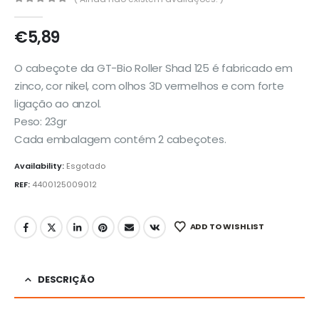
0
out of 5
€
5,89
O cabeçote da GT-Bio Roller Shad 125 é fabricado em
zinco, cor nikel, com olhos 3D vermelhos e com forte
ligação ao anzol.
Peso: 23gr
Cada embalagem contém 2 cabeçotes.
Availability:
Esgotado
REF:
4400125009012
ADD TO WISHLIST
DESCRIÇÃO