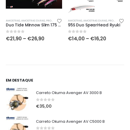
This product has multiple variants. The options may be chosen on the product page
This product has multiple variants. The options may be chosen on the product page
Th
AMOSTRAS
,
AMOSTRAS DURAS
,
PROMOÇÕES!!
AMOSTRAS
,
AMOSTRAS DURAS
,
PROMOÇÕES!!
Duo Tide Minnow Slim 175 Flyer
95S Duo SpearHead Ryuki
Price
Price
0
out of 5
0
out of 5
€
21,90
–
€
26,90
€
14,00
–
€
16,20
range:
range:
€21,90
€14,00
h
through
through
€26,90
€16,20
EM DESTAQUE
Carreto Okuma Avenger AV 3000 B
0
out of 5
€
35,00
Carreto Okuma Avenger AV C5000 B