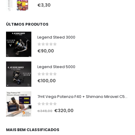
€4,50.
€3,80.
0
out of 5
€
3,30
ÚLTIMOS PRODUTOS
Legend Steed 3000
0
out of 5
€
90,00
Legend Steed 5000
0
out of 5
€
100,00
7mt Vega Potenza F40 + Shimano Miravel C5000 XG
0
out of 5
O
O
€
320,00
€
348,00
preço
preço
original
atual
era:
é:
MAIS BEM CLASSIFICADOS