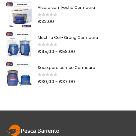
€348,00.
€320,00.
Alcofa com Fecho Cormoura
0
out of 5
€
32,00
Mochila Cor-Strong Cormoura
0
out of 5
Price
€
45,00
€
58,00
–
range:
€45,00
Saco para corrico Cormoura
through
€58,00
0
out of 5
Price
€
30,00
€
37,00
–
range:
€30,00
through
€37,00