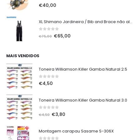
0
out of 5
€
40,00
XL Shimano Jardineira / Bib and Brace não alcochoada preta
0
out of 5
O
O
€
65,00
€
75,00
preço
preço
original
atual
era:
é:
MAIS VENDIDOS
€75,00.
€65,00.
Toneira Williamson Killer Gamba Natural 2.5
0
out of 5
€
4,50
Toneira Williamson Killer Gamba Natural 3.0
0
out of 5
O
O
€
3,80
€
4,50
preço
preço
original
atual
Montagem carapau Sasame S-306X
era:
é: