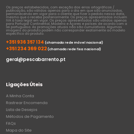
Os preços estabelecidos, com exceção dos erros ortográficos /
publicação, são válidos apenas para o dia em que são anunciados,
permanecendo em vigor para o cliente que fizer o pedido nessa data,
mesmo que o receba posteriormente. Os preços apresentados incluem
IVA à taxa legal em vigor. Os preços apresentados são válidos apenas
para Portugal Continental, Madeira e Açores e países de acordo com a
lei portuguesa. As promoções atuais não são cumulativas. Algumas
imagens do produto podem não corresponder exatamente ao modelo
específico do produto.
+351 936 357 134
(chamada rede móvel nacional)
+351 234 369 022
(chamada rede fixa nacional)
geral@pescabarrento.pt
Ligações Úteis
A Minha Conta
Rastrear Encomenda
Lista de Desejos
Métodos de Pagamento
FAQs
Mapa do Site