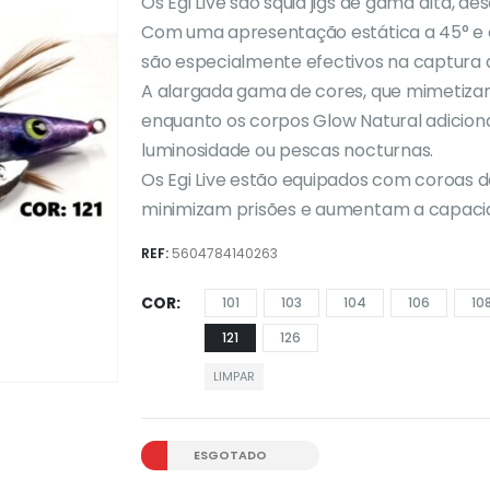
Os Egi Live são squid jigs de gama alta, d
Com uma apresentação estática a 45° e
são especialmente efectivos na captura 
A alargada gama de cores, que mimetizam 
enquanto os corpos Glow Natural adicio
luminosidade ou pescas nocturnas.
Os Egi Live estão equipados com coroas d
minimizam prisões e aumentam a capaci
REF:
5604784140263
COR
101
103
104
106
10
121
126
LIMPAR
ESGOTADO