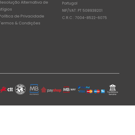
Resolução Alternativa de
Portugal
Litígios
NIF/VAT: PT 508938201
Política de Privacidade
C.R.C.: 7004-8522-6075
Termos & Condições