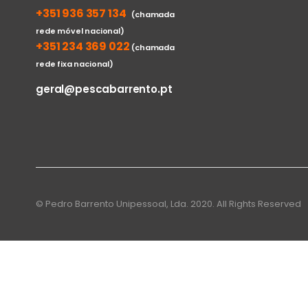
+351 936 357 134
(chamada
rede móvel nacional)
+351 234 369 022
(chamada
rede fixa nacional)
geral@pescabarrento.pt
© Pedro Barrento Unipessoal, Lda. 2020. All Rights Reserved