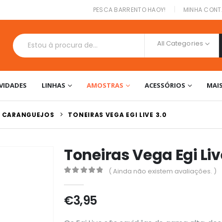
|
PESCA BARRENTO HAOY!
MINHA CONT
All Categories
VIDADES
LINHAS
AMOSTRAS
ACESSÓRIOS
MAI
 / CARANGUEJOS
TONEIRAS VEGA EGI LIVE 3.0
Toneiras Vega Egi Liv
( Ainda não existem avaliações. )
0
out of 5
€
3,95