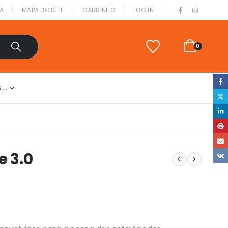
|
A
MAPA DO SITE
CARRINHO
LOG IN
0
S…
e 3.0