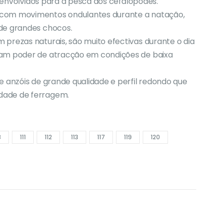
esenvolvidos para a pesca dos cefalópodes.
 com movimentos ondulantes durante a natação,
de grandes chocos.
prezas naturais, são muito efectivas durante o dia
nam poder de atracção em condições de baixa
e anzóis de grande qualidade e perfil redondo que
dade de ferragem.
8
111
112
113
117
119
120