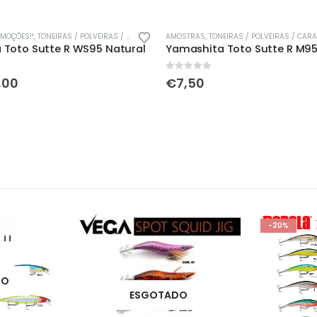
This product has multiple variants. The options may be chosen on the product page
MOÇÕES!!
,
TONEIRAS / POLVEIRAS / CARANGUEJOS
AMOSTRAS
,
TONEIRAS / POLVEIRAS / CAR
 Toto Sutte R WS95 Natural
Yamashita Toto Sutte R M9
0
out of 5
O
,00
€
7,50
eço
preço
ginal
atual
:
é:
,50.
€7,00.
-20%
DO
ESGOTADO