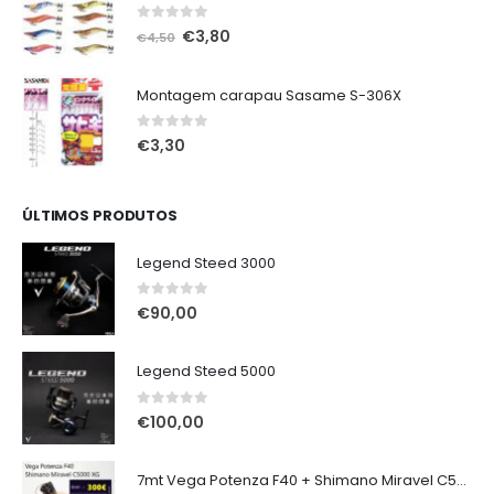
0
out of 5
O
O
€
3,80
€
4,50
preço
preço
original
atual
Montagem carapau Sasame S-306X
era:
é:
€4,50.
€3,80.
0
out of 5
€
3,30
ÚLTIMOS PRODUTOS
Legend Steed 3000
0
out of 5
€
90,00
Legend Steed 5000
0
out of 5
€
100,00
7mt Vega Potenza F40 + Shimano Miravel C5000 XG