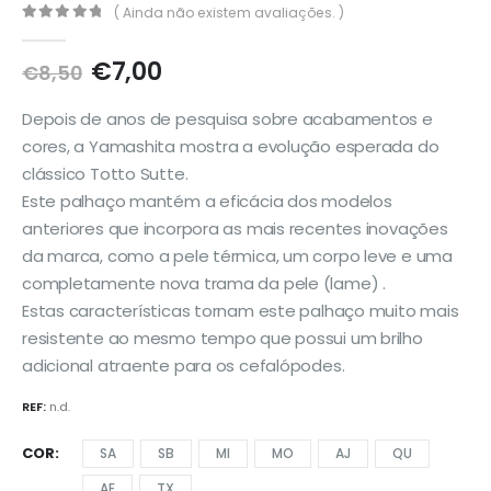
( Ainda não existem avaliações. )
0
out of 5
O
O
€
7,00
€
8,50
preço
preço
original
atual
Depois de anos de pesquisa sobre acabamentos e
era:
é:
cores, a Yamashita mostra a evolução esperada do
€8,50.
€7,00.
clássico Totto Sutte.
Este palhaço mantém a eficácia dos modelos
anteriores que incorpora as mais recentes inovações
da marca, como a pele térmica, um corpo leve e uma
completamente nova trama da pele (lame) .
Estas características tornam este palhaço muito mais
resistente ao mesmo tempo que possui um brilho
adicional atraente para os cefalópodes.
REF:
n.d.
COR
SA
SB
MI
MO
AJ
QU
AE
TX