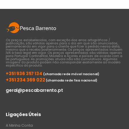
€37,00
Os preços estabelecidos, com exceção dos erros ortográficos /
publicação, são válidos apenas para o dia em que são anunciados,
permanecendo em vigor para o cliente que fizer o pedido nessa data,
mesmo que o receba posteriormente. Os preços apresentados incluem
IVA à taxa legal em vigor. Os preços apresentados são válidos apenas
para Portugal Continental, Madeira e Açores e países de acordo com a
lei portuguesa. As promoções atuais não são cumulativas. Algumas
imagens do produto podem não corresponder exatamente ao modelo
específico do produto.
+351 936 357 134
(chamada rede móvel nacional)
+351 234 369 022
(chamada rede fixa nacional)
geral@pescabarrento.pt
Ligações Úteis
A Minha Conta