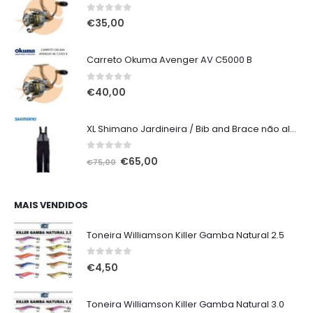
0
out of 5
€
35,00
Carreto Okuma Avenger AV C5000 B
0
out of 5
€
40,00
XL Shimano Jardineira / Bib and Brace não alcochoada preta
0
out of 5
O
O
€
65,00
€
75,00
preço
preço
original
atual
era:
é:
MAIS VENDIDOS
€75,00.
€65,00.
Toneira Williamson Killer Gamba Natural 2.5
0
out of 5
€
4,50
Toneira Williamson Killer Gamba Natural 3.0