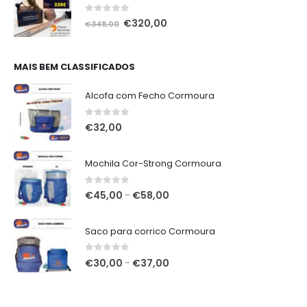
0
out of 5
O
O
€
320,00
€
348,00
preço
preço
original
atual
era:
é:
MAIS BEM CLASSIFICADOS
€348,00.
€320,00.
Alcofa com Fecho Cormoura
0
out of 5
€
32,00
Mochila Cor-Strong Cormoura
0
out of 5
Price
€
45,00
€
58,00
–
range:
€45,00
Saco para corrico Cormoura
through
€58,00
0
out of 5
Price
€
30,00
€
37,00
–
range:
€30,00
through