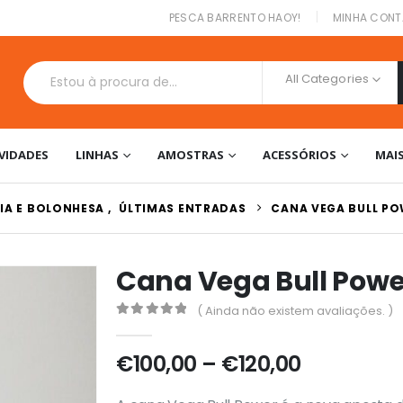
|
PESCA BARRENTO HAOY!
MINHA CONT
All Categories
VIDADES
LINHAS
AMOSTRAS
ACESSÓRIOS
MAI
IA E BOLONHESA
,
ÚLTIMAS ENTRADAS
CANA VEGA BULL P
Cana Vega Bull Powe
( Ainda não existem avaliações. )
0
out of 5
Price
€
100,00
–
€
120,00
range: