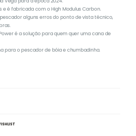
da Vega para a época 2024.
s e é fabricada com o High Modulus Carbon.
escador alguns erros do ponto de vista técnico,
bras.
 Power é a solução para quem quer uma cana de
ha para o pescador de bóia e chumbadinha.
ISHLIST