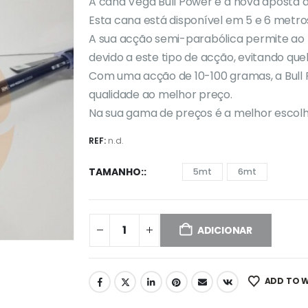
€100,00
A cana Vega Bull Power é a nova aposta 
through
Esta cana está disponível em 5 e 6 metro
€120,00
A sua acção semi-parabólica permite ao p
devido a este tipo de acção, evitando que
Com uma acção de 10-100 gramas, a Bull
qualidade ao melhor preço.
Na sua gama de preços é a melhor escol
REF:
n.d.
TAMANHO:
5mt
6mt
ADICIONAR
ADD TO W