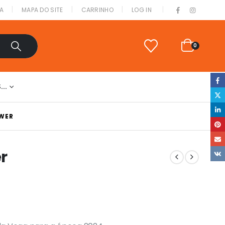
|
A
MAPA DO SITE
CARRINHO
LOG IN
0
S…
OWER
r