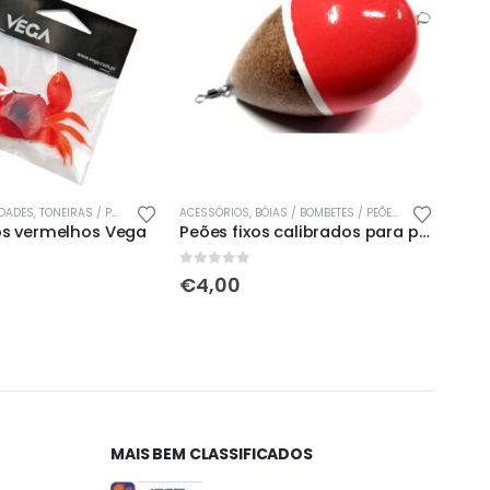
This product has multiple variants. The options may be chosen on the product page
DADES
,
TONEIRAS / POLVEIRAS / CARANGUEJOS
ACESSÓRIOS
,
BÓIAS / BOMBETES / PEÕES
,
ÚLTIMAS ENTRADAS
,
NOVIDADES
ACESS
,
ÚL
s vermelhos Vega
Peões fixos calibrados para pesca
10P
0
out of 5
0
out
€
4,00
€
2
MAIS BEM CLASSIFICADOS