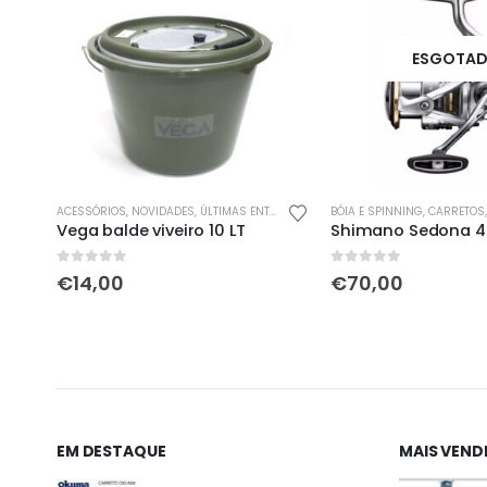
ESGOTA
ACESSÓRIOS
,
CARRETOS
,
NOVIDADES
,
CONJUNTOS BÓIA
,
ÚLTIMAS ENTRADAS
,
CONJUNTOS DE PESCA
,
VIVEIROS / BALDES
BÓIA E SPINNING
,
NOVIDADES
,
CARRETOS
,
PROMO
Vega Fukashi F5 4,50mt + Nasci FC C5000XG FJ
Vega balde viveiro 10 LT
Shimano Sedona 4
0
out of 5
0
out of 5
€
14,00
€
70,00
0.
EM DESTAQUE
MAIS VEND