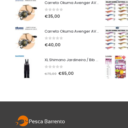
Carreto Okuma Avenger AV 3000 B
0
out of 5
€
35,00
Carreto Okuma Avenger AV C5000 B
0
out of 5
€
40,00
XL Shimano Jardineira / Bib and Brace não alcochoada preta
0
out of 5
O
O
€
65,00
€
75,00
preço
preço
original
atual
era:
é:
€75,00.
€65,00.