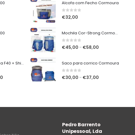
000
Alcofa com Fecho Cormoura
0
out of 5
€
32,00
000
Mochila Cor-Strong Cormoura
0
out of 5
Price
€
45,00
€
58,00
–
range:
€45,00
7mt Vega Potenza F40 + Shimano Miravel C5000 XG
Saco para corrico Cormoura
through
€58,00
0
out of 5
O
Price
00
€
30,00
€
37,00
–
preço
range:
atual
€30,00
é:
through
€320,00.
€37,00
Pedro Barrento
Unipessoal, Lda