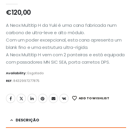
0
out of 5
€
120,00
A Neox Multitip H da Yuki é uma cana fabricada num
carbono de ultra-leve e alto módulo.
Com um poder excepcional, esta cana apresenta um
blank fino e uma estrutura ultra-rígida.
A Neox Multitip H vem com 2 ponteiras e está equipada
com passadores MN SIC SEA, porta carretos DPS.
Availability:
Esgotado
REF:
8432997277875
ADD TO WISHLIST
DESCRIÇÃO