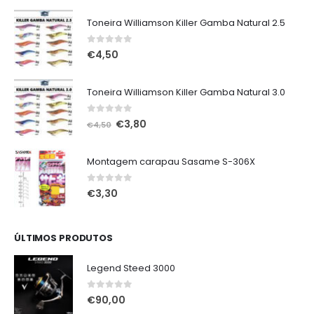
€75,00.
€65,00.
Toneira Williamson Killer Gamba Natural 2.5
0
out of 5
€
4,50
Toneira Williamson Killer Gamba Natural 3.0
0
out of 5
O
O
€
3,80
€
4,50
preço
preço
original
atual
Montagem carapau Sasame S-306X
era:
é:
€4,50.
€3,80.
0
out of 5
€
3,30
ÚLTIMOS PRODUTOS
Legend Steed 3000
0
out of 5
€
90,00