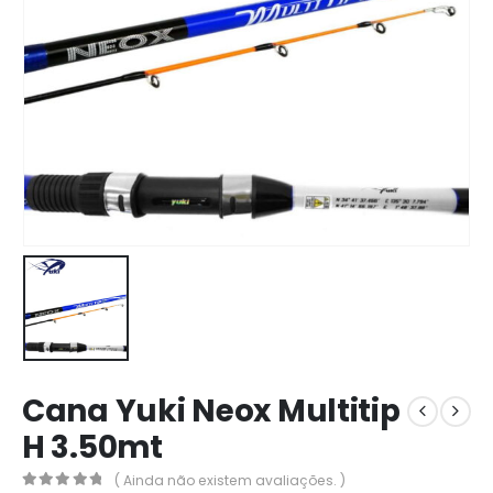
Cana Yuki Neox Multitip
H 3.50mt
( Ainda não existem avaliações. )