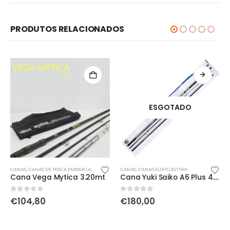
PRODUTOS RELACIONADOS
ESGOTADO
Th
CANAS
,
CANAS DE PESCA EMBARCADA
,
PROMOÇÕES!!
CANAS
,
CANAS SURFCASTING
Cana Vega Mytica 3.20mt
Cana Yuki Saiko A6 Plus 4.50mt
ce
0
out of 5
0
out of 5
€
104,80
€
180,00
ge:
5,00
ough