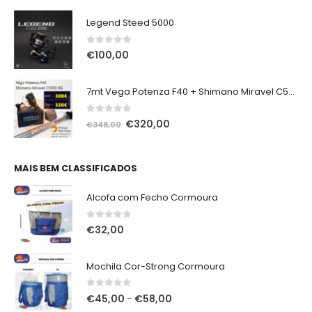
Legend Steed 5000
0
out of 5
€
100,00
7mt Vega Potenza F40 + Shimano Miravel C5000 XG
0
out of 5
O
O
€
320,00
€
348,00
preço
preço
original
atual
era:
é:
MAIS BEM CLASSIFICADOS
€348,00.
€320,00.
Alcofa com Fecho Cormoura
0
out of 5
€
32,00
Mochila Cor-Strong Cormoura
0
out of 5
Price
€
45,00
€
58,00
–