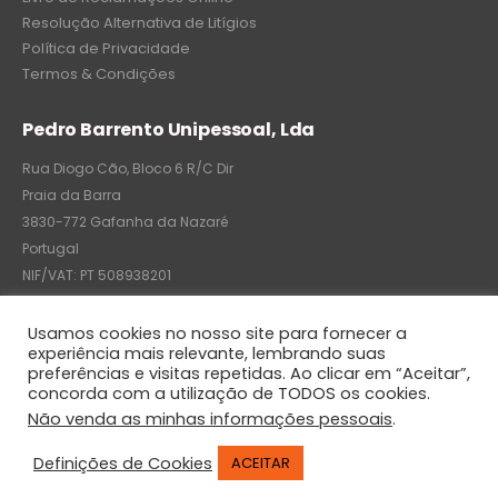
Resolução Alternativa de Litígios
Política de Privacidade
Termos & Condições
Pedro Barrento Unipessoal, Lda
Rua Diogo Cão, Bloco 6 R/C Dir
Praia da Barra
3830-772 Gafanha da Nazaré
Portugal
NIF/VAT: PT 508938201
C.R.C.: 7004-8522-6075
Usamos cookies no nosso site para fornecer a
experiência mais relevante, lembrando suas
preferências e visitas repetidas. Ao clicar em “Aceitar”,
concorda com a utilização de TODOS os cookies.
© Pedro Barrento Unipessoal, Lda. 2020. All Rights Reserved
Não venda as minhas informações pessoais
.
Definições de Cookies
ACEITAR