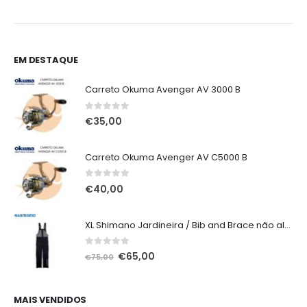
0,00
EM DESTAQUE
Carreto Okuma Avenger AV 3000 B
0
out of 5
€
35,00
Carreto Okuma Avenger AV C5000 B
0
out of 5
€
40,00
XL Shimano Jardineira / Bib and Brace não alcochoada preta
0
out of 5
O
O
€
65,00
€
75,00
preço
preço
original
atual
era:
é:
MAIS VENDIDOS