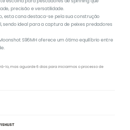
e escolha para pescadores de spinning que
e, precisão e versatilidade.
 esta cana destaca-se pela sua construção
, sendo ideal para a captura de peixes predadores
oonshot S96MH oferece um ótimo equilíbrio entre
e.
prá-lo, mas aguarde 6 dias para iniciarmos o processo de
ISHLIST