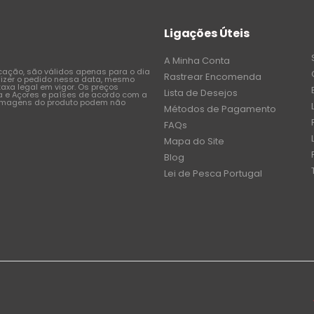
Ligações Úteis
A Minha Conta
icação, são válidos apenas para o dia
Rastrear Encomenda
fizer o pedido nessa data, mesmo
axa legal em vigor. Os preços
Lista de Desejos
a e Açores e países de acordo com a
 imagens do produto podem não
Métodos de Pagamento
FAQs
Mapa do Site
Blog
Lei de Pesca Portugal