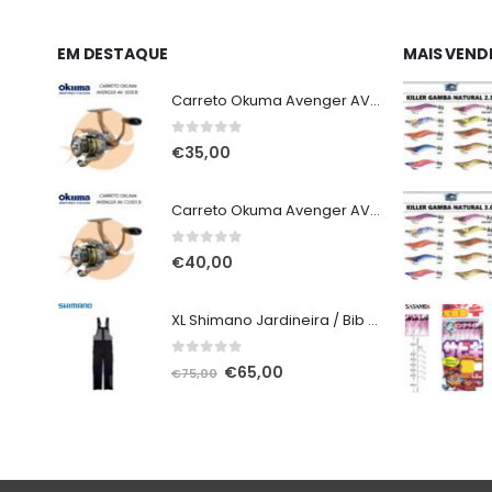
EM DESTAQUE
MAIS VEND
Carreto Okuma Avenger AV 3000 B
0
out of 5
€
35,00
Carreto Okuma Avenger AV C5000 B
0
out of 5
€
40,00
XL Shimano Jardineira / Bib and Brace não alcochoada preta
0
out of 5
O
O
€
65,00
€
75,00
preço
preço
original
atual
era:
é:
€75,00.
€65,00.