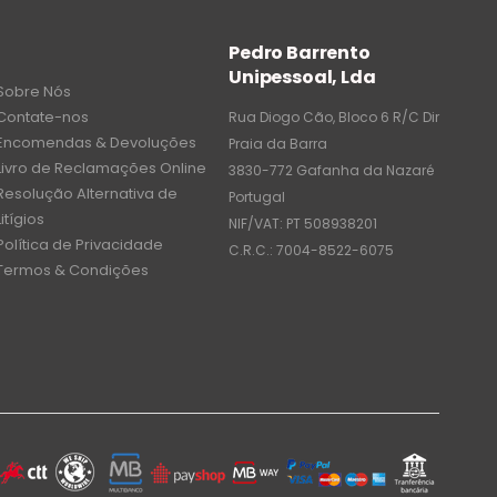
Pedro Barrento
Unipessoal, Lda
Sobre Nós
Contate-nos
Rua Diogo Cão, Bloco 6 R/C Dir
Encomendas & Devoluções
Praia da Barra
Livro de Reclamações Online
3830-772 Gafanha da Nazaré
Resolução Alternativa de
Portugal
Litígios
NIF/VAT: PT 508938201
Política de Privacidade
C.R.C.: 7004-8522-6075
Termos & Condições