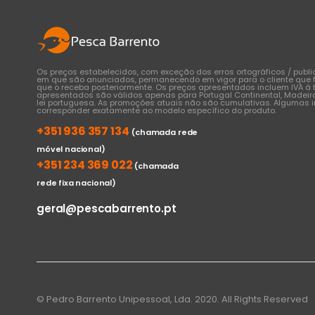
Os preços estabelecidos, com exceção dos erros ortográficos / publ
em que são anunciados, permanecendo em vigor para o cliente que 
que o receba posteriormente. Os preços apresentados incluem IVA à t
apresentados são válidos apenas para Portugal Continental, Madeir
lei portuguesa. As promoções atuais não são cumulativas. Algumas
corresponder exatamente ao modelo específico do produto.
+351 936 357 134
(chamada rede
móvel nacional)
+351 234 369 022
(chamada
rede fixa nacional)
geral@pescabarrento.pt
© Pedro Barrento Unipessoal, Lda. 2020. All Rights Reserved