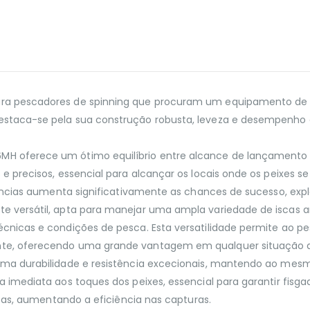
 pescadores de spinning que procuram um equipamento de alta
taca-se pela sua construção robusta, leveza e desempenho ex
H oferece um ótimo equilíbrio entre alcance de lançamento 
e precisos, essencial para alcançar os locais onde os peixes 
tâncias aumenta significativamente as chances de sucesso, expl
versátil, apta para manejar uma ampla variedade de iscas arti
cnicas e condições de pesca. Esta versatilidade permite ao 
te, oferecendo uma grande vantagem em qualquer situação 
ma durabilidade e resistência excecionais, mantendo ao mesm
imediata aos toques dos peixes, essencial para garantir fisgad
scas, aumentando a eficiência nas capturas.