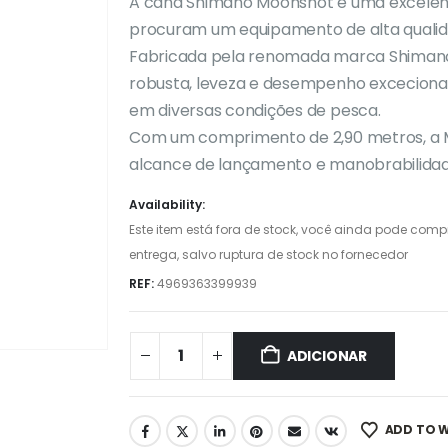
A cana Shimano Moonshot é uma excelent
procuram um equipamento de alta qualidad
Fabricada pela renomada marca Shimano,
robusta, leveza e desempenho excecional
em diversas condições de pesca.
Com um comprimento de 2,90 metros, a M
alcance de lançamento e manobrabilidad
Availability:
Este item está fora de stock, você ainda pode com
entrega, salvo ruptura de stock no fornecedor
REF:
4969363399939
ADICIONAR
ADD TO W