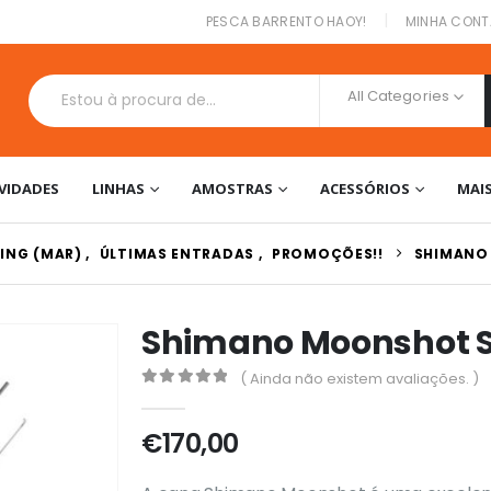
|
PESCA BARRENTO HAOY!
MINHA CONT
All Categories
VIDADES
LINHAS
AMOSTRAS
ACESSÓRIOS
MAI
ING (MAR)
,
ÚLTIMAS ENTRADAS
,
PROMOÇÕES!!
SHIMANO
Shimano Moonshot S
( Ainda não existem avaliações. )
0
out of 5
€
170,00