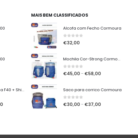
MAIS BEM CLASSIFICADOS
000
Alcofa com Fecho Cormoura
0
out of 5
€
32,00
000
Mochila Cor-Strong Cormoura
0
out of 5
Price
€
45,00
€
58,00
–
range:
€45,00
7mt Vega Potenza F40 + Shimano Miravel C5000 XG
Saco para corrico Cormoura
through
€58,00
0
out of 5
O
Price
00
€
30,00
€
37,00
–
preço
range:
atual
€30,00
é:
through
€320,00.
€37,00