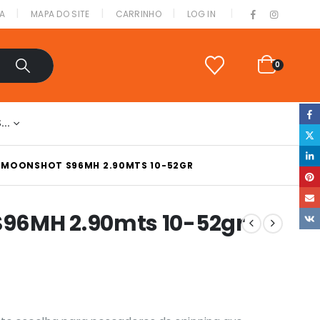
|
A
MAPA DO SITE
CARRINHO
LOG IN
0
S…
 MOONSHOT S96MH 2.90MTS 10-52GR
96MH 2.90mts 10-52gr