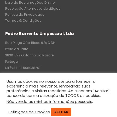
Livro de Reclamações Online
Resolução Alternativa de Litígios
Política de Privacidade
Termos & Condições
Pedro Barrento Unipessoal, Lda
Rua Diogo Cão, Bloco 6 R/C Dir
Praia da Barra
3830-772 Gafanha da Nazaré
Portugal
NIF/VAT: PT 508938201
C.R.C.: 7004-8522-6075
Usamos cookies no nosso site para fornecer a
experiência mais relevante, lembrando suas
preferências e visitas repetidas. Ao clicar em “Aceitar”,
concorda com a utilização de TODOS os cookies.
© Pedro Barrento Unipessoal, Lda. 2020. All Rights Reserved
Não venda as minhas informações pessoais
.
Definições de Cookies
ACEITAR