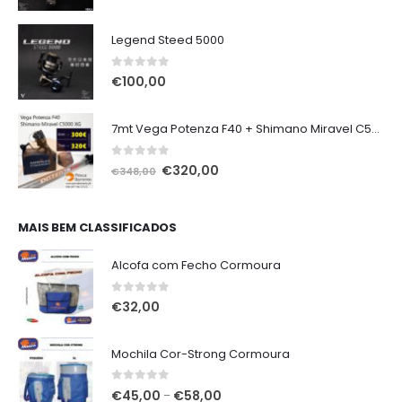
Legend Steed 5000
0
out of 5
€
100,00
7mt Vega Potenza F40 + Shimano Miravel C5000 XG
0
out of 5
O
O
€
320,00
€
348,00
preço
preço
original
atual
era:
é:
MAIS BEM CLASSIFICADOS
€348,00.
€320,00.
Alcofa com Fecho Cormoura
0
out of 5
€
32,00
Mochila Cor-Strong Cormoura
0
out of 5
Price
€
45,00
€
58,00
–