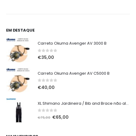
EM DESTAQUE
Carreto Okuma Avenger AV 3000 B
0
out of 5
€
35,00
Carreto Okuma Avenger AV C5000 B
0
out of 5
€
40,00
XL Shimano Jardineira / Bib and Brace não alcochoada preta
0
out of 5
O
O
€
65,00
€
75,00
preço
preço
original
atual
era:
é: