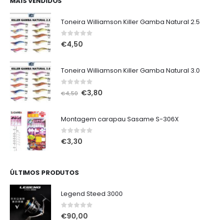
MAIS VENDIDOS
€75,00.
€65,00.
Toneira Williamson Killer Gamba Natural 2.5
0
out of 5
€
4,50
Toneira Williamson Killer Gamba Natural 3.0
0
out of 5
O
O
€
3,80
€
4,50
preço
preço
original
atual
Montagem carapau Sasame S-306X
era:
é:
€4,50.
€3,80.
0
out of 5
€
3,30
ÚLTIMOS PRODUTOS
Legend Steed 3000
0
out of 5
€
90,00