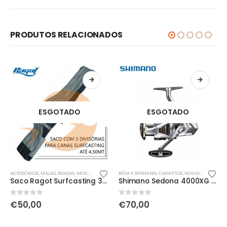
PRODUTOS RELACIONADOS
ESGOTADO
ESGOTADO
LTIMAS ENTRADAS
ACESSÓRIOS
,
MALAS, BOLSAS, MOCHILAS & SACOS
,
ÚLTIMAS ENTRADAS
BÓIA E SPINNING
,
NOVIDADES
,
ÚLTIMAS ENTRADAS
,
CARRETOS
,
NOVIDADES
,
ÚLTI
Saco Ragot Surfcasting 3 canas 160cm
Shimano Sedona 4000XG FJ
0
out of 5
0
out of 5
€
50,00
€
70,00