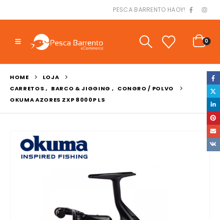
PESCA BARRENTO HAOY!
0
HOME
LOJA
CARRETOS
,
BARCO & JIGGING
,
CONGRO / POLVO
OKUMA AZORES ZXP 8000P LS