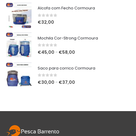
€348,00.
€320,00.
Alcofa com Fecho Cormoura
0
out of 5
€
32,00
Mochila Cor-Strong Cormoura
0
out of 5
Price
€
45,00
€
58,00
–
range:
€45,00
Saco para corrico Cormoura
through
€58,00
0
out of 5
Price
€
30,00
€
37,00
–
range:
€30,00
through
€37,00