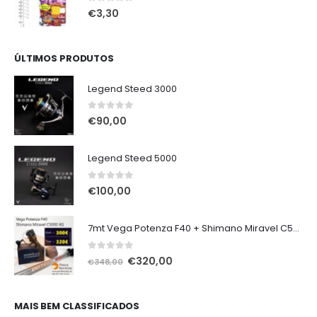
€4,50.
€3,80.
0
out of 5
€
3,30
ÚLTIMOS PRODUTOS
Legend Steed 3000
0
out of 5
€
90,00
Legend Steed 5000
0
out of 5
€
100,00
7mt Vega Potenza F40 + Shimano Miravel C5000 XG
0
out of 5
O
O
€
320,00
€
348,00
preço
preço
original
atual
era:
é:
MAIS BEM CLASSIFICADOS