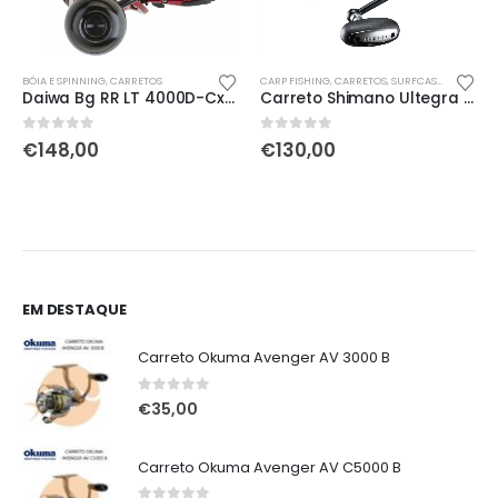
O
,
CARRETOS
BÓIA E SPINNING
,
TELESURF / FUNDO
,
CARRETOS
CARP FISHING
,
CARRETOS
,
SURFCASTING
Daiwa Bg RR LT 4000D-Cxh-Ark
Carreto Shimano Ultegra Spod XTD
0
out of 5
0
out of 5
€
148,00
€
130,00
EM DESTAQUE
Carreto Okuma Avenger AV 3000 B
0
out of 5
€
35,00
Carreto Okuma Avenger AV C5000 B