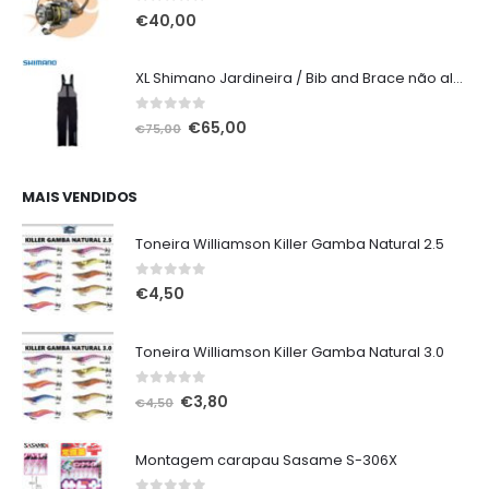
0
out of 5
€
40,00
XL Shimano Jardineira / Bib and Brace não alcochoada preta
0
out of 5
O
O
€
65,00
€
75,00
preço
preço
original
atual
era:
é:
MAIS VENDIDOS
€75,00.
€65,00.
Toneira Williamson Killer Gamba Natural 2.5
0
out of 5
€
4,50
Toneira Williamson Killer Gamba Natural 3.0
0
out of 5
O
O
€
3,80
€
4,50
preço
preço
original
atual
Montagem carapau Sasame S-306X
era:
é: