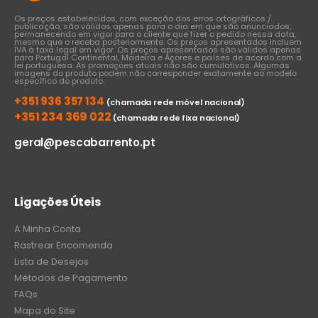
Os preços estabelecidos, com exceção dos erros ortográficos /
publicação, são válidos apenas para o dia em que são anunciados,
permanecendo em vigor para o cliente que fizer o pedido nessa data,
mesmo que o receba posteriormente. Os preços apresentados incluem
IVA à taxa legal em vigor. Os preços apresentados são válidos apenas
para Portugal Continental, Madeira e Açores e países de acordo com a
lei portuguesa. As promoções atuais não são cumulativas. Algumas
imagens do produto podem não corresponder exatamente ao modelo
específico do produto.
+351 936 357 134
(chamada rede móvel nacional)
+351 234 369 022
(chamada rede fixa nacional)
geral@pescabarrento.pt
Ligações Úteis
A Minha Conta
Rastrear Encomenda
Lista de Desejos
Métodos de Pagamento
FAQs
Mapa do Site