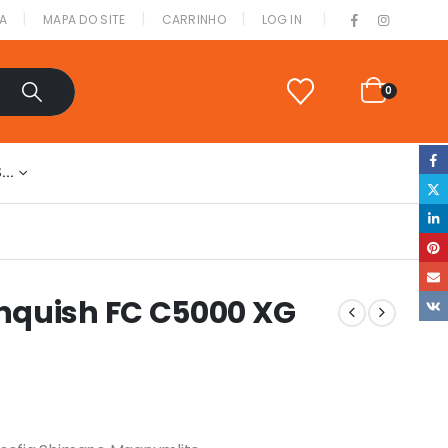
|
A
MAPA DO SITE
CARRINHO
LOG IN
0
S…
nquish FC C5000 XG