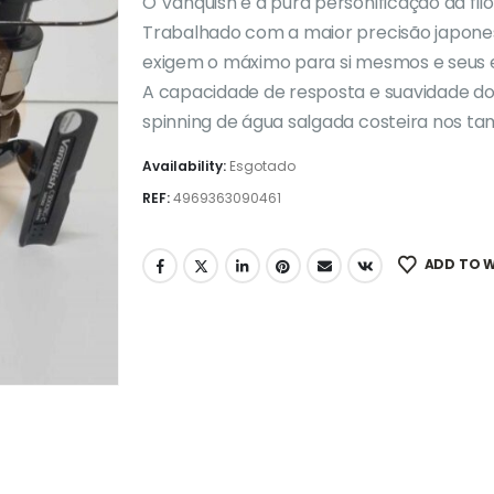
O Vanquish é a pura personificação da fi
Trabalhado com a maior precisão japones
exigem o máximo para si mesmos e seus
A capacidade de resposta e suavidade do
spinning de água salgada costeira nos t
Availability:
Esgotado
REF:
4969363090461
ADD TO W