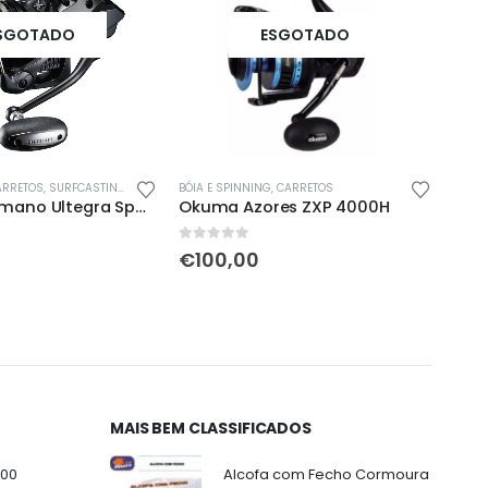
SGOTADO
ESGOTADO
ARRETOS
,
SURFCASTING
BÓIA E SPINNING
,
CARRETOS
BARCO
Carreto Shimano Ultegra Spod XTD
Okuma Azores ZXP 4000H
Oku
0
out of 5
0
out
€
100,00
€
1
MAIS BEM CLASSIFICADOS
000
Alcofa com Fecho Cormoura