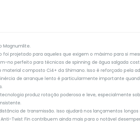
no Magnumlite.
o foi projetado para aqueles que exigem o máximo para si me
am-no perfeito para técnicas de spinning de água salgada cos
o material composto Ci4+ da Shimano. Isso é reforçado pela 
ta inércia de arranque lento é particularmente importante quan
a.
ta tecnologia produz rotação poderosa e leve, especialmente s
sistente.
 distância de transmissão. Isso ajudará nos lançamentos long
e Anti-Twist Fin contribuem ainda mais para o notável desempe