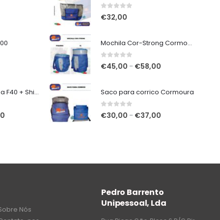
0
out of 5
€
32,00
000
Mochila Cor-Strong Cormoura
0
out of 5
Price
€
45,00
€
58,00
–
range:
€45,00
7mt Vega Potenza F40 + Shimano Miravel C5000 XG
Saco para corrico Cormoura
through
€58,00
0
out of 5
O
Price
00
€
30,00
€
37,00
–
preço
range:
atual
€30,00
é:
through
€320,00.
€37,00
Pedro Barrento
Unipessoal, Lda
Sobre Nós