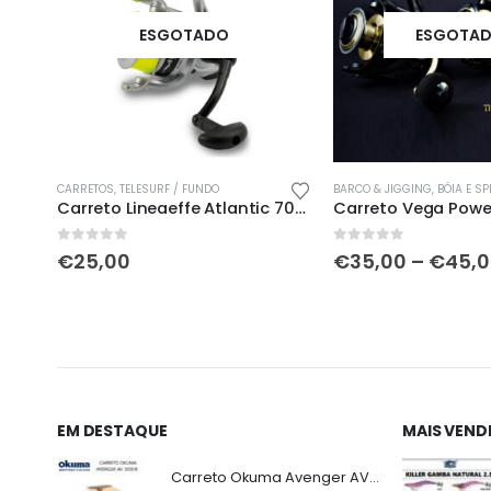
ESGOTADO
ESGOTA
This product has multiple variants. The options may be chosen on the product page
CARRETOS
,
TELESURF / FUNDO
BARCO & JIGGING
,
BÓIA E S
L
Carreto Lineaeffe Atlantic 7000FD
0
out of 5
0
out of 5
e
€
25,00
€
35,00
–
€
45,
ge:
9,99
ough
5,00
EM DESTAQUE
MAIS VEND
Carreto Okuma Avenger AV 3000 B