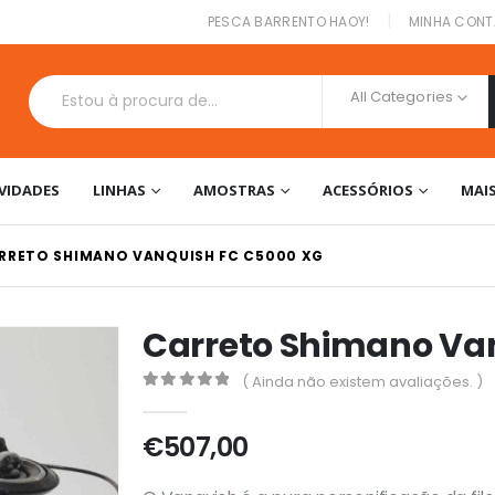
|
PESCA BARRENTO HAOY!
MINHA CONT
All Categories
VIDADES
LINHAS
AMOSTRAS
ACESSÓRIOS
MAI
RRETO SHIMANO VANQUISH FC C5000 XG
Carreto Shimano Va
( Ainda não existem avaliações. )
0
out of 5
€
507,00