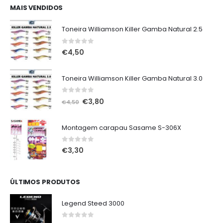
era:
é:
MAIS VENDIDOS
€75,00.
€65,00.
Toneira Williamson Killer Gamba Natural 2.5
0
out of 5
€
4,50
Toneira Williamson Killer Gamba Natural 3.0
0
out of 5
O
O
€
3,80
€
4,50
preço
preço
original
atual
Montagem carapau Sasame S-306X
era:
é:
€4,50.
€3,80.
0
out of 5
€
3,30
ÚLTIMOS PRODUTOS
Legend Steed 3000