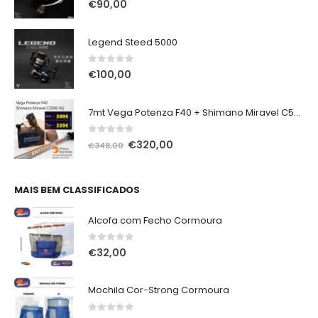
0
out of 5
€
90,00
Legend Steed 5000
0
out of 5
€
100,00
7mt Vega Potenza F40 + Shimano Miravel C5000 XG
0
out of 5
O
O
€
320,00
€
348,00
preço
preço
original
atual
era:
é:
MAIS BEM CLASSIFICADOS
€348,00.
€320,00.
Alcofa com Fecho Cormoura
0
out of 5
€
32,00
Mochila Cor-Strong Cormoura