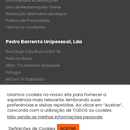
Encomendas & Devoluções
Livro de Reclamações Online
Resolução Alternativa de Litígios
Política de Privacidade
Termos & Condições
Pedro Barrento Unipessoal, Lda
Rua Diogo Cão, Bloco 6 R/C Dir
Praia da Barra
3830-772 Gafanha da Nazaré
Portugal
NIF/VAT: PT 508938201
C.R.C.: 7004-8522-6075
Usamos cookies no nosso site para fornecer a
experiência mais relevante, lembrando suas
preferências e visitas repetidas. Ao clicar em “Aceitar”,
concorda com a utilização de TODOS os cookies.
© Pedro Barrento Unipessoal, Lda. 2020. All Rights Reserved
Não venda as minhas informações pessoais
.
Definições de Cookies
ACEITAR