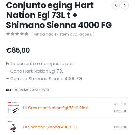
Conjunto eging Hart
Nation Egi 73L t +
Shimano Sienna 4000 FG
( Ainda não existem avaliações. )
0
out of 5
€
85,00
Este conjunto é composto por:
– Cana Hart Nation Egi 73L
– Carreto Shimano Sienna 4000 FG
REF:
0008430292340379
O
€
67,00
1 ×
Cana Hart Nation Egi 73L 2.21mt
pre
O
€
55,00
orig
pre
era:
atu
1 ×
Shimano Sienna 4000 FG
€
30,00
€67
é: