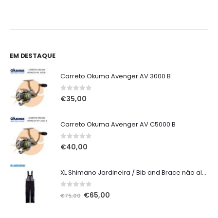
original
atual
era:
é:
€4,50.
€3,80.
EM DESTAQUE
Carreto Okuma Avenger AV 3000 B
0
out of 5
€
35,00
Carreto Okuma Avenger AV C5000 B
0
out of 5
€
40,00
XL Shimano Jardineira / Bib and Brace não alcochoada preta
0
out of 5
O
O
€
65,00
€
75,00
preço
preço
original
atual