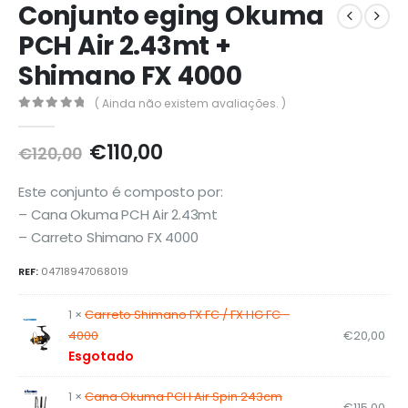
Conjunto eging Okuma
PCH Air 2.43mt +
Shimano FX 4000
( Ainda não existem avaliações. )
0
out of 5
O
O
€
110,00
€
120,00
preço
preço
original
atual
Este conjunto é composto por:
era:
é:
– Cana Okuma PCH Air 2.43mt
€120,00.
€110,00.
– Carreto Shimano FX 4000
REF:
04718947068019
1 ×
Carreto Shimano FX FC / FX HG FC -
4000
€
20,00
Esgotado
1 ×
Cana Okuma PCH Air Spin 243cm
€
115,00