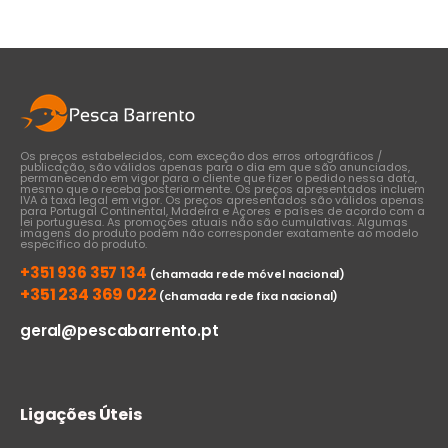
through
€37,00
Os preços estabelecidos, com exceção dos erros ortográficos /
publicação, são válidos apenas para o dia em que são anunciados,
permanecendo em vigor para o cliente que fizer o pedido nessa data,
mesmo que o receba posteriormente. Os preços apresentados incluem
IVA à taxa legal em vigor. Os preços apresentados são válidos apenas
para Portugal Continental, Madeira e Açores e países de acordo com a
lei portuguesa. As promoções atuais não são cumulativas. Algumas
imagens do produto podem não corresponder exatamente ao modelo
específico do produto.
+351 936 357 134
(chamada rede móvel nacional)
+351 234 369 022
(chamada rede fixa nacional)
geral@pescabarrento.pt
Ligações Úteis