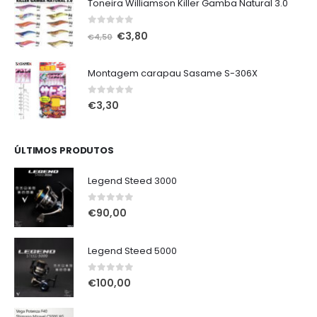
Toneira Williamson Killer Gamba Natural 3.0
0
out of 5
O
O
€
3,80
€
4,50
preço
preço
original
atual
Montagem carapau Sasame S-306X
era:
é:
€4,50.
€3,80.
0
out of 5
€
3,30
ÚLTIMOS PRODUTOS
Legend Steed 3000
0
out of 5
€
90,00
Legend Steed 5000
0
out of 5
€
100,00