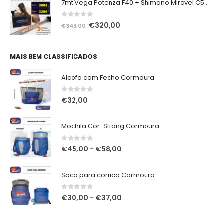
7mt Vega Potenza F40 + Shimano Miravel C5000 XG
0
out of 5
O
O
€
320,00
€
348,00
preço
preço
original
atual
era:
é:
MAIS BEM CLASSIFICADOS
€348,00.
€320,00.
Alcofa com Fecho Cormoura
0
out of 5
€
32,00
Mochila Cor-Strong Cormoura
0
out of 5
Price
€
45,00
€
58,00
–
range:
€45,00
Saco para corrico Cormoura
through
€58,00
0
out of 5
Price
€
30,00
€
37,00
–
range:
€30,00