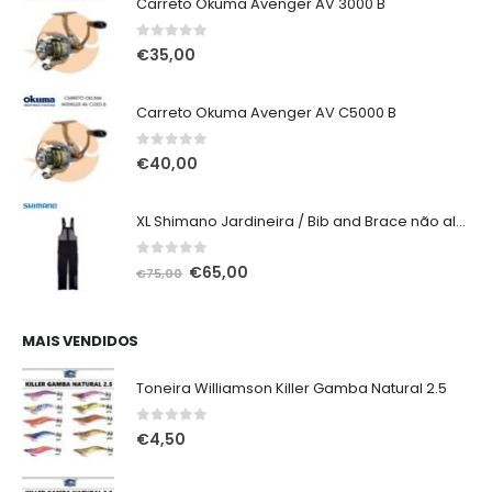
Carreto Okuma Avenger AV 3000 B
0
out of 5
€
35,00
Carreto Okuma Avenger AV C5000 B
0
out of 5
€
40,00
XL Shimano Jardineira / Bib and Brace não alcochoada preta
0
out of 5
O
O
€
65,00
€
75,00
preço
preço
original
atual
era:
é:
MAIS VENDIDOS
€75,00.
€65,00.
Toneira Williamson Killer Gamba Natural 2.5
0
out of 5
€
4,50