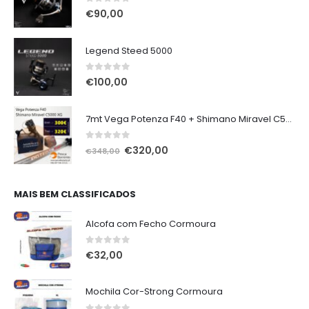
0
out of 5
€
90,00
Legend Steed 5000
0
out of 5
€
100,00
7mt Vega Potenza F40 + Shimano Miravel C5000 XG
0
out of 5
O
O
€
320,00
€
348,00
preço
preço
original
atual
era:
é:
MAIS BEM CLASSIFICADOS
€348,00.
€320,00.
Alcofa com Fecho Cormoura
0
out of 5
€
32,00
Mochila Cor-Strong Cormoura