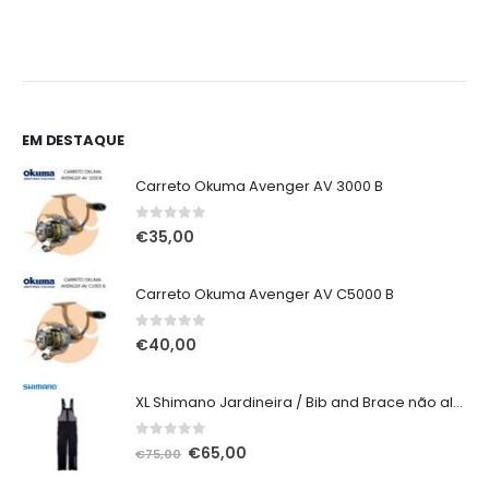
EM DESTAQUE
Carreto Okuma Avenger AV 3000 B
0
out of 5
€
35,00
Carreto Okuma Avenger AV C5000 B
0
out of 5
€
40,00
XL Shimano Jardineira / Bib and Brace não alcochoada preta
0
out of 5
O
O
€
65,00
€
75,00
preço
preço