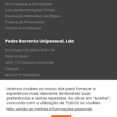
Encomendas & Devoluções
Livro de Reclamações Online
Resolução Alternativa de Litígios
Política de Privacidade
Termos & Condições
Pedro Barrento Unipessoal, Lda
Rua Diogo Cão, Bloco 6 R/C Dir
Praia da Barra
3830-772 Gafanha da Nazaré
Portugal
NIF/VAT: PT 508938201
C.R.C.: 7004-8522-6075
Usamos cookies no nosso site para fornecer a
experiência mais relevante, lembrando suas
preferências e visitas repetidas. Ao clicar em “Aceitar”,
concorda com a utilização de TODOS os cookies.
© Pedro Barrento Unipessoal, Lda. 2020. All Rights Reserved
Não venda as minhas informações pessoais
.