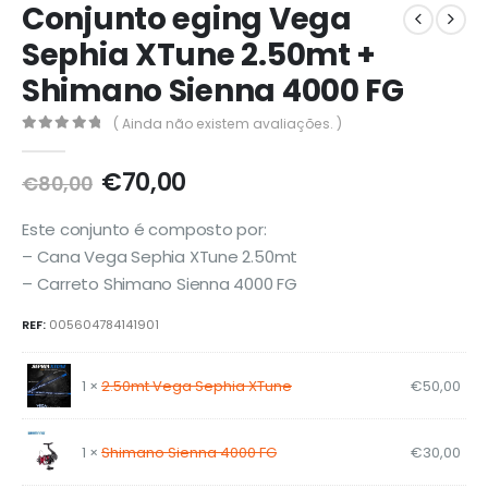
Conjunto eging Vega
Sephia XTune 2.50mt +
Shimano Sienna 4000 FG
( Ainda não existem avaliações. )
0
out of 5
O
O
€
70,00
€
80,00
preço
preço
original
atual
Este conjunto é composto por:
era:
é:
– Cana Vega Sephia XTune 2.50mt
€80,00.
€70,00.
– Carreto Shimano Sienna 4000 FG
REF:
005604784141901
1 ×
2.50mt Vega Sephia XTune
€
50,00
1 ×
Shimano Sienna 4000 FG
€
30,00