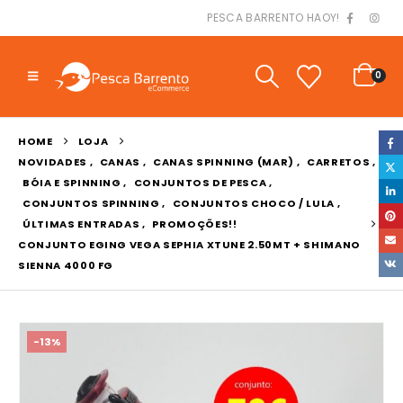
PESCA BARRENTO HAOY!
0
HOME
LOJA
NOVIDADES
,
CANAS
,
CANAS SPINNING (MAR)
,
CARRETOS
,
BÓIA E SPINNING
,
CONJUNTOS DE PESCA
,
CONJUNTOS SPINNING
,
CONJUNTOS CHOCO / LULA
,
ÚLTIMAS ENTRADAS
,
PROMOÇÕES!!
CONJUNTO EGING VEGA SEPHIA XTUNE 2.50MT + SHIMANO
SIENNA 4000 FG
-13%