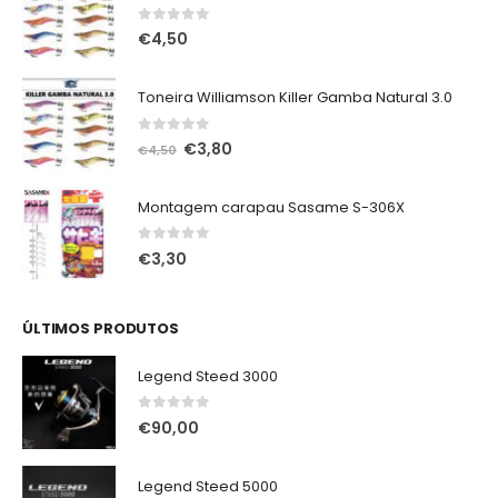
0
out of 5
€
4,50
Toneira Williamson Killer Gamba Natural 3.0
0
out of 5
O
O
€
3,80
€
4,50
preço
preço
original
atual
Montagem carapau Sasame S-306X
era:
é:
€4,50.
€3,80.
0
out of 5
€
3,30
ÚLTIMOS PRODUTOS
Legend Steed 3000
0
out of 5
€
90,00
Legend Steed 5000