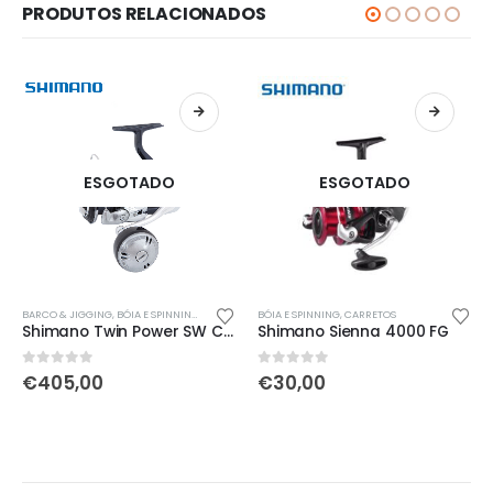
PRODUTOS RELACIONADOS
ESGOTADO
ESGOTADO
Th
BARCO & JIGGING
,
BÓIA E SPINNING
,
CARRETOS
BÓIA E SPINNING
,
CARRETOS
Shimano Twin Power SW C 4000 XG
Shimano Sienna 4000 FG
0
out of 5
0
out of 5
€
405,00
€
30,00