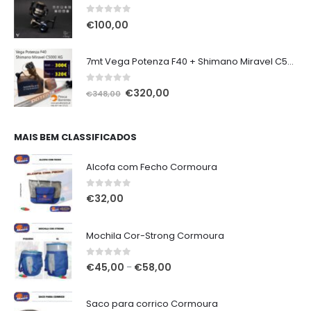
0
out of 5
€
100,00
7mt Vega Potenza F40 + Shimano Miravel C5000 XG
0
out of 5
O
O
€
320,00
€
348,00
preço
preço
original
atual
era:
é:
MAIS BEM CLASSIFICADOS
€348,00.
€320,00.
Alcofa com Fecho Cormoura
0
out of 5
€
32,00
Mochila Cor-Strong Cormoura
0
out of 5
Price
€
45,00
€
58,00
–
range:
€45,00
Saco para corrico Cormoura
through