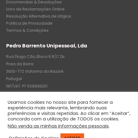
Encomendas & Devoluções
Livro de Reclamações Online
Resolução Alternativa de Litígios
Política de Privacidade
Termos & Condições
Pedro Barrento Unipessoal, Lda
Rua Diogo Cão, Bloco 6 R/C Dir
Praia da Barra
3830-772 Gafanha da Nazaré
Portugal
NIF/VAT: PT 508938201
C.R.C.: 7004-8522-6075
Usamos cookies no nosso site para fornecer a
experiência mais relevante, lembrando suas
preferências e visitas repetidas. Ao clicar em “Aceitar”,
concorda com a utilização de TODOS os cookies.
© Pedro Barrento Unipessoal, Lda. 2020. All Rights Reserved
Não venda as minhas informações pessoais
.