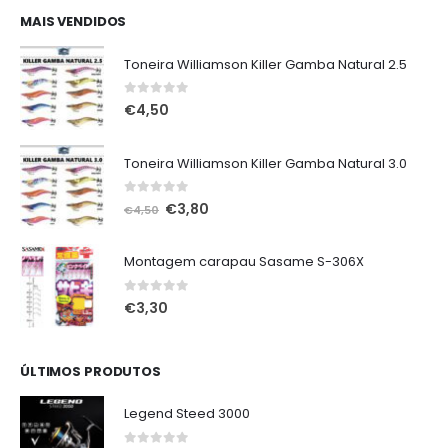
era:
é:
MAIS VENDIDOS
€75,00.
€65,00.
Toneira Williamson Killer Gamba Natural 2.5
0
out of 5
€
4,50
Toneira Williamson Killer Gamba Natural 3.0
0
out of 5
O
O
€
3,80
€
4,50
preço
preço
original
atual
Montagem carapau Sasame S-306X
era:
é:
€4,50.
€3,80.
0
out of 5
€
3,30
ÚLTIMOS PRODUTOS
Legend Steed 3000