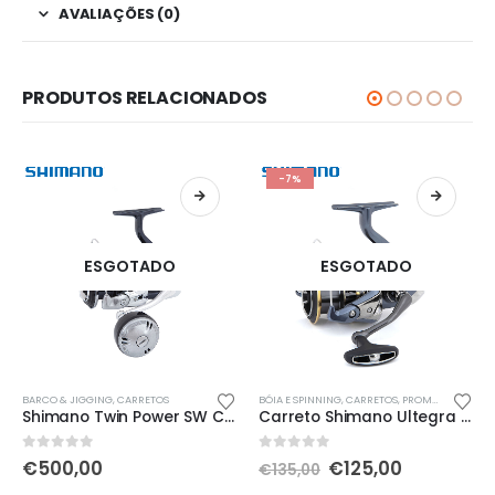
AVALIAÇÕES (0)
PRODUTOS RELACIONADOS
-7%
ESGOTADO
ESGOTADO
Th
,
TELESURF / FUNDO
BARCO & JIGGING
,
CARRETOS
BÓIA E SPINNING
,
CARRETOS
,
PROMOÇÕES!!
Shimano Twin Power SW C 8000 PG
Carreto Shimano Ultegra FC 4000XG
O
O
0
out of 5
0
out of 5
€
500,00
€
125,00
€
135,00
preço
preço