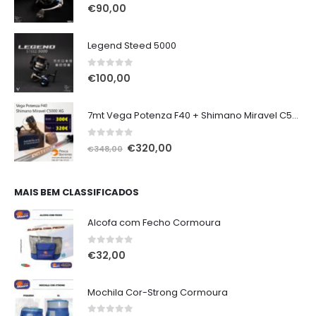
0
out of 5
€
90,00
Legend Steed 5000
0
out of 5
€
100,00
7mt Vega Potenza F40 + Shimano Miravel C5000 XG
0
out of 5
O
O
€
320,00
€
348,00
preço
preço
original
atual
era:
é:
MAIS BEM CLASSIFICADOS
€348,00.
€320,00.
Alcofa com Fecho Cormoura
0
out of 5
€
32,00
Mochila Cor-Strong Cormoura