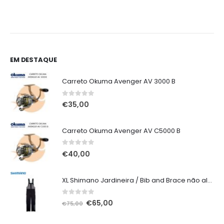
original
atual
era:
é:
€135,00.
€125,00.
EM DESTAQUE
Carreto Okuma Avenger AV 3000 B
0
out of 5
€
35,00
Carreto Okuma Avenger AV C5000 B
0
out of 5
€
40,00
XL Shimano Jardineira / Bib and Brace não alcochoada preta
0
out of 5
O
O
€
65,00
€
75,00
preço
preço
original
atual