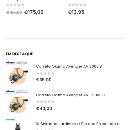
O
O
0
out of 5
0
out of 5
€
175,00
€
13,95
€
185,00
preço
preço
original
atual
era:
é:
€185,00.
€175,00.
EM DESTAQUE
Carreto Okuma Avenger AV 3000 B
0
out of 5
€
35,00
Carreto Okuma Avenger AV C5000 B
0
out of 5
€
40,00
XL Shimano Jardineira / Bib and Brace não alcochoada preta