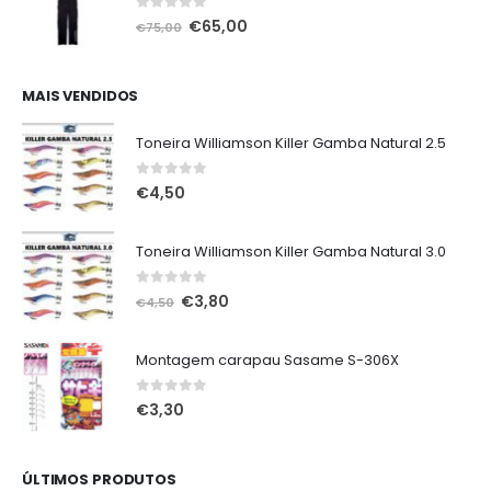
0
out of 5
O
O
€
65,00
€
75,00
preço
preço
original
atual
era:
é:
MAIS VENDIDOS
€75,00.
€65,00.
Toneira Williamson Killer Gamba Natural 2.5
0
out of 5
€
4,50
Toneira Williamson Killer Gamba Natural 3.0
0
out of 5
O
O
€
3,80
€
4,50
preço
preço
original
atual
Montagem carapau Sasame S-306X
era:
é:
€4,50.
€3,80.
0
out of 5
€
3,30
ÚLTIMOS PRODUTOS