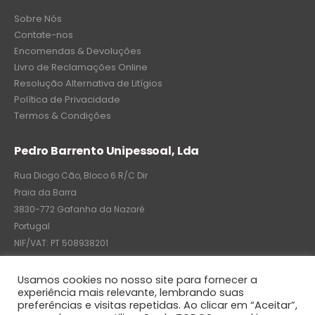
Sobre Nós
Contate-nos
Encomendas & Devoluções
Livro de Reclamações Online
Resolução Alternativa de Litígios
Política de Privacidade
Termos & Condições
Pedro Barrento Unipessoal, Lda
Rua Diogo Cão, Bloco 6 R/C Dir
Praia da Barra
3830-772 Gafanha da Nazaré
Portugal
NIF/VAT: PT 508938201
C.R.C.: 7004-8522-6075
Usamos cookies no nosso site para fornecer a
experiência mais relevante, lembrando suas
preferências e visitas repetidas. Ao clicar em “Aceitar”,