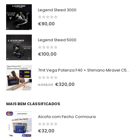
Legend Steed 3000
0
out of 5
€
90,00
Legend Steed 5000
0
out of 5
€
100,00
7mt Vega Potenza F40 + Shimano Miravel C5000 XG
0
out of 5
O
O
€
320,00
€
348,00
preço
preço
original
atual
era:
é:
MAIS BEM CLASSIFICADOS
€348,00.
€320,00.
Alcofa com Fecho Cormoura
0
out of 5
€
32,00