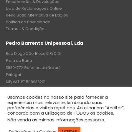
Encomendas & Devoluções
Livro de Reclamações Online
Resolução Alternativa de Litígios
Política de Privacidade
Termos & Condições
Pedro Barrento Unipessoal, Lda
Rua Diogo Cão, Bloco 6 R/C Dir
Praia da Barra
3830-772 Gafanha da Nazaré
Portugal
NIF/VAT: PT 508938201
C.R.C.: 7004-8522-6075
Usamos cookies no nosso site para fornecer a
experiência mais relevante, lembrando suas
preferências e visitas repetidas. Ao clicar em “Aceitar”,
concorda com a utilização de TODOS os cookies.
© Pedro Barrento Unipessoal, Lda. 2020. All Rights Reserved
Não venda as minhas informações pessoais
.
Definições de Cookies
ACEITAR