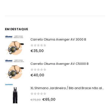
0
gh
0
EM DESTAQUE
Carreto Okuma Avenger AV 3000 B
0
out of 5
€
35,00
Carreto Okuma Avenger AV C5000 B
0
out of 5
€
40,00
XL Shimano Jardineira / Bib and Brace não alcochoada preta
0
out of 5
O
O
€
65,00
€
75,00
preço
preço
original
atual