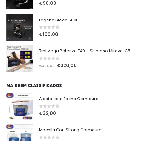
0
out of 5
€
90,00
Legend Steed 5000
0
out of 5
€
100,00
7mt Vega Potenza F40 + Shimano Miravel C5000 XG
0
out of 5
O
O
€
320,00
€
348,00
preço
preço
original
atual
era:
é:
MAIS BEM CLASSIFICADOS
€348,00.
€320,00.
Alcofa com Fecho Cormoura
0
out of 5
€
32,00
Mochila Cor-Strong Cormoura