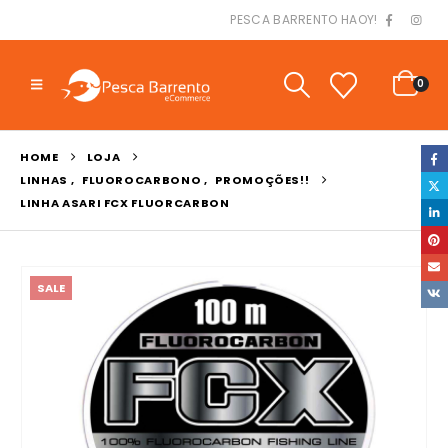
PESCA BARRENTO HAOY!
0
HOME
LOJA
LINHAS
,
FLUOROCARBONO
,
PROMOÇÕES!!
LINHA ASARI FCX FLUORCARBON
SALE