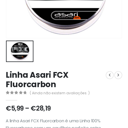
Linha Asari FCX
Fluorcarbon
( Ainda não existem avaliações. )
0
out of 5
Price
€
5,99
–
€
28,19
range:
€5,99
A linha Asari FCX Fluorcarbon é uma Linha 100%
through
Fluorcarbono com um equilíbrio perfeito entre