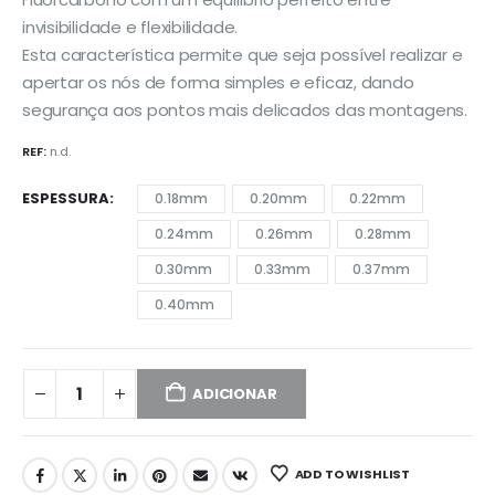
€28,19
invisibilidade e flexibilidade.
Esta característica permite que seja possível realizar e
apertar os nós de forma simples e eficaz, dando
segurança aos pontos mais delicados das montagens.
REF:
n.d.
ESPESSURA
0.18mm
0.20mm
0.22mm
0.24mm
0.26mm
0.28mm
0.30mm
0.33mm
0.37mm
0.40mm
ADICIONAR
ADD TO WISHLIST