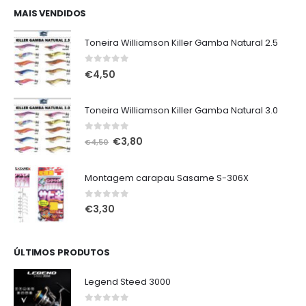
era:
é:
MAIS VENDIDOS
€75,00.
€65,00.
Toneira Williamson Killer Gamba Natural 2.5
0
out of 5
€
4,50
Toneira Williamson Killer Gamba Natural 3.0
0
out of 5
O
O
€
3,80
€
4,50
preço
preço
original
atual
Montagem carapau Sasame S-306X
era:
é:
€4,50.
€3,80.
0
out of 5
€
3,30
ÚLTIMOS PRODUTOS
Legend Steed 3000