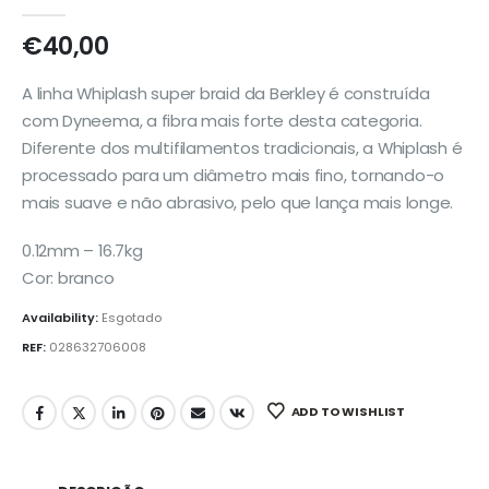
0
out of 5
€
40,00
A linha Whiplash super braid da Berkley é construída
com Dyneema, a fibra mais forte desta categoria.
Diferente dos multifilamentos tradicionais, a Whiplash é
processado para um diâmetro mais fino, tornando-o
mais suave e não abrasivo, pelo que lança mais longe.
0.12mm – 16.7kg
Cor: branco
Availability:
Esgotado
REF:
028632706008
ADD TO WISHLIST