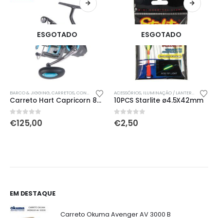
ESGOTADO
ESGOTADO
ONEIRAS / POLVEIRAS / CARANGUEJOS
BARCO & JIGGING
,
CARRETOS
,
CONGRO / POLVO
,
ÚLTIMAS ENTRADAS
ACESSÓRIOS
,
NOVIDADES
,
,
ILUMINAÇÃO / LANTERNAS / STARLIGHTS
TELESURF / FUNDO
,
ÚLTIMAS ENT
Carreto Hart Capricorn 8000
10PCS Starlite ø4.5X42mm
0
out of 5
0
out of 5
€
125,00
€
2,50
EM DESTAQUE
Carreto Okuma Avenger AV 3000 B