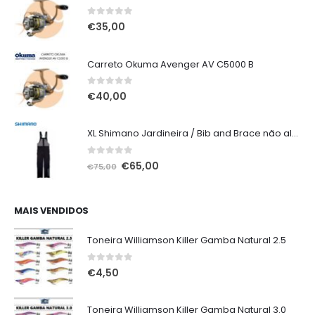
0
out of 5
€
35,00
Carreto Okuma Avenger AV C5000 B
0
out of 5
€
40,00
XL Shimano Jardineira / Bib and Brace não alcochoada preta
0
out of 5
O
O
€
65,00
€
75,00
preço
preço
original
atual
era:
é:
MAIS VENDIDOS
€75,00.
€65,00.
Toneira Williamson Killer Gamba Natural 2.5
0
out of 5
€
4,50
Toneira Williamson Killer Gamba Natural 3.0