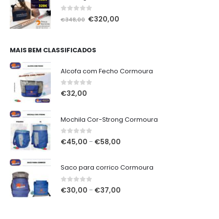
0
out of 5
O
O
€
320,00
€
348,00
preço
preço
original
atual
era:
é:
MAIS BEM CLASSIFICADOS
€348,00.
€320,00.
Alcofa com Fecho Cormoura
0
out of 5
€
32,00
Mochila Cor-Strong Cormoura
0
out of 5
Price
€
45,00
€
58,00
–
range:
€45,00
Saco para corrico Cormoura
through
€58,00
0
out of 5
Price
€
30,00
€
37,00
–
range:
€30,00