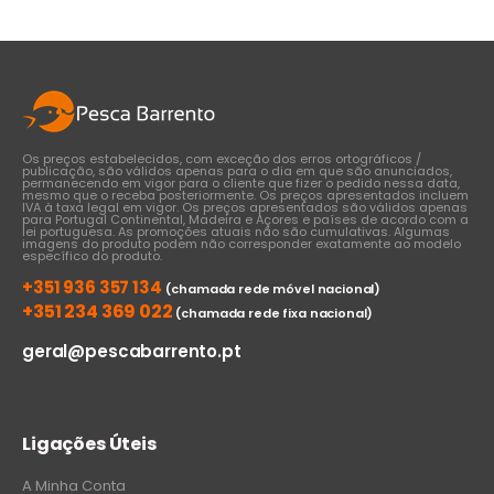
through
€37,00
Os preços estabelecidos, com exceção dos erros ortográficos /
publicação, são válidos apenas para o dia em que são anunciados,
permanecendo em vigor para o cliente que fizer o pedido nessa data,
mesmo que o receba posteriormente. Os preços apresentados incluem
IVA à taxa legal em vigor. Os preços apresentados são válidos apenas
para Portugal Continental, Madeira e Açores e países de acordo com a
lei portuguesa. As promoções atuais não são cumulativas. Algumas
imagens do produto podem não corresponder exatamente ao modelo
específico do produto.
+351 936 357 134
(chamada rede móvel nacional)
+351 234 369 022
(chamada rede fixa nacional)
geral@pescabarrento.pt
Ligações Úteis
A Minha Conta