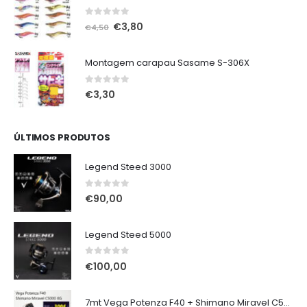
0
out of 5
O
O
€
3,80
€
4,50
preço
preço
original
atual
Montagem carapau Sasame S-306X
era:
é:
€4,50.
€3,80.
0
out of 5
€
3,30
ÚLTIMOS PRODUTOS
Legend Steed 3000
0
out of 5
€
90,00
Legend Steed 5000
0
out of 5
€
100,00
7mt Vega Potenza F40 + Shimano Miravel C5000 XG