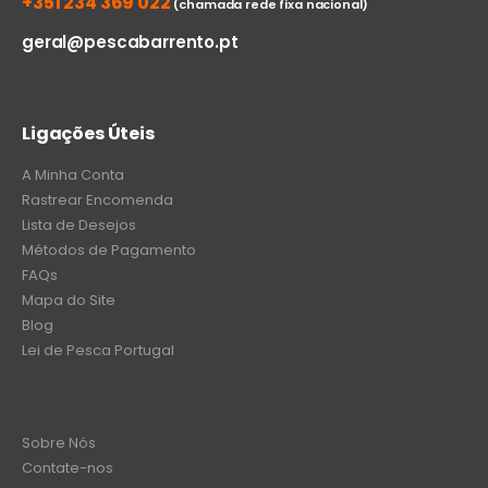
+351 234 369 022
(chamada rede fixa nacional)
geral@pescabarrento.pt
Ligações Úteis
A Minha Conta
Rastrear Encomenda
Lista de Desejos
Métodos de Pagamento
FAQs
Mapa do Site
Blog
Lei de Pesca Portugal
Sobre Nós
Contate-nos