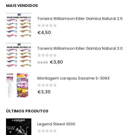
era:
é:
MAIS VENDIDOS
€75,00.
€65,00.
Toneira Williamson Killer Gamba Natural 2.5
0
out of 5
€
4,50
Toneira Williamson Killer Gamba Natural 3.0
0
out of 5
O
O
€
3,80
€
4,50
preço
preço
original
atual
Montagem carapau Sasame S-306X
era:
é:
€4,50.
€3,80.
0
out of 5
€
3,30
ÚLTIMOS PRODUTOS
Legend Steed 3000