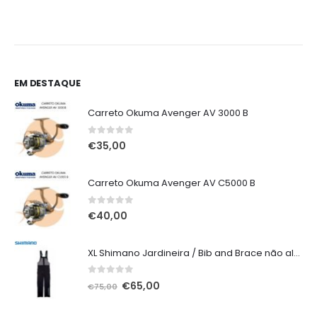
0
gh
0
EM DESTAQUE
Carreto Okuma Avenger AV 3000 B
0
out of 5
€
35,00
Carreto Okuma Avenger AV C5000 B
0
out of 5
€
40,00
XL Shimano Jardineira / Bib and Brace não alcochoada preta
0
out of 5
O
O
€
65,00
€
75,00
preço
preço
original
atual