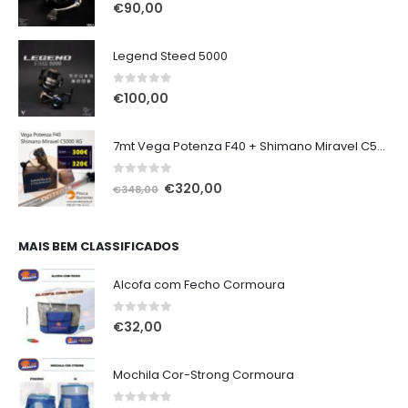
0
out of 5
€
90,00
Legend Steed 5000
0
out of 5
€
100,00
7mt Vega Potenza F40 + Shimano Miravel C5000 XG
0
out of 5
O
O
€
320,00
€
348,00
preço
preço
original
atual
era:
é:
MAIS BEM CLASSIFICADOS
€348,00.
€320,00.
Alcofa com Fecho Cormoura
0
out of 5
€
32,00
Mochila Cor-Strong Cormoura