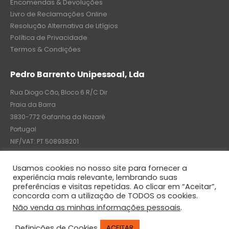
Encomendas & Devoluções
Livro de Reclamações Online
Resolução Alternativa de Litígios
Política de Privacidade
Termos & Condições
Pedro Barrento Unipessoal, Lda
Rua Diogo Cão, Bloco 6 R/C Dir
Praia da Barra
3830-772 Gafanha da Nazaré
Portugal
NIF/VAT: PT 508938201
C.R.C.: 7004-8522-6075
Usamos cookies no nosso site para fornecer a
experiência mais relevante, lembrando suas
preferências e visitas repetidas. Ao clicar em “Aceitar”,
concorda com a utilização de TODOS os cookies.
© Pedro Barrento Unipessoal, Lda. 2020. All Rights Reserved
Não venda as minhas informações pessoais
.
Definições de Cookies
ACEITAR