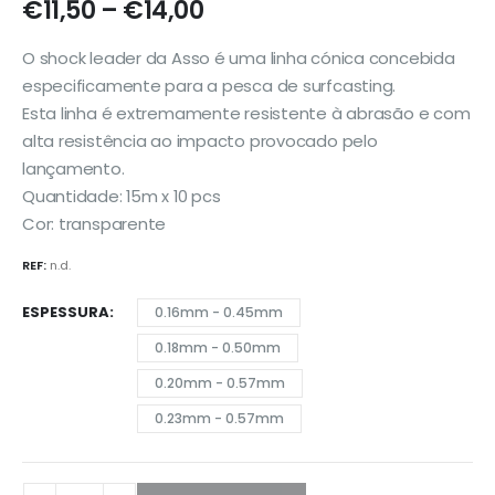
Price
€
11,50
–
€
14,00
range:
€11,50
O shock leader da Asso é uma linha cónica concebida
through
especificamente para a pesca de surfcasting.
€14,00
Esta linha é extremamente resistente à abrasão e com
alta resistência ao impacto provocado pelo
lançamento.
Quantidade: 15m x 10 pcs
Cor: transparente
REF:
n.d.
ESPESSURA
0.16mm - 0.45mm
0.18mm - 0.50mm
0.20mm - 0.57mm
0.23mm - 0.57mm