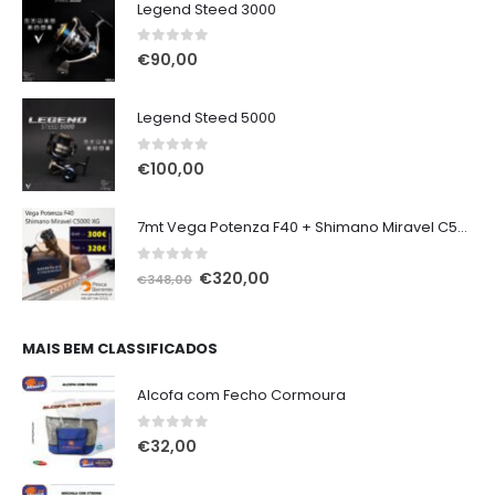
Legend Steed 3000
0
out of 5
€
90,00
Legend Steed 5000
0
out of 5
€
100,00
7mt Vega Potenza F40 + Shimano Miravel C5000 XG
0
out of 5
O
O
€
320,00
€
348,00
preço
preço
original
atual
era:
é:
MAIS BEM CLASSIFICADOS
€348,00.
€320,00.
Alcofa com Fecho Cormoura
0
out of 5
€
32,00