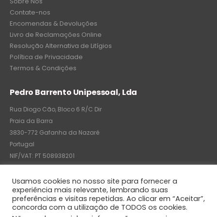
Sobre Nós
Contate-nos
Encomendas & Devoluções
Livro de Reclamações Online
Resolução Alternativa de Litígios
Política de Privacidade
Termos & Condições
Pedro Barrento Unipessoal, Lda
Rua Diogo Cão, Bloco 6 R/C Dir
Praia da Barra
3830-772 Gafanha da Nazaré
Portugal
NIF/VAT: PT 508938201
C.R.C.: 7004-8522-6075
Usamos cookies no nosso site para fornecer a
experiência mais relevante, lembrando suas
preferências e visitas repetidas. Ao clicar em “Aceitar”,
concorda com a utilização de TODOS os cookies.
© Pedro Barrento Unipessoal, Lda. 2020. All Rights Reserved