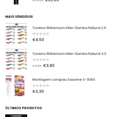
€
65,00
€
75,00
preço
preço
original
atual
era:
é:
MAIS VENDIDOS
€75,00.
€65,00.
Toneira Williamson Killer Gamba Natural 2.5
0
out of 5
€
4,50
Toneira Williamson Killer Gamba Natural 3.0
0
out of 5
O
O
€
3,80
€
4,50
preço
preço
original
atual
Montagem carapau Sasame S-306X
era:
é:
€4,50.
€3,80.
0
out of 5
€
3,30
ÚLTIMOS PRODUTOS