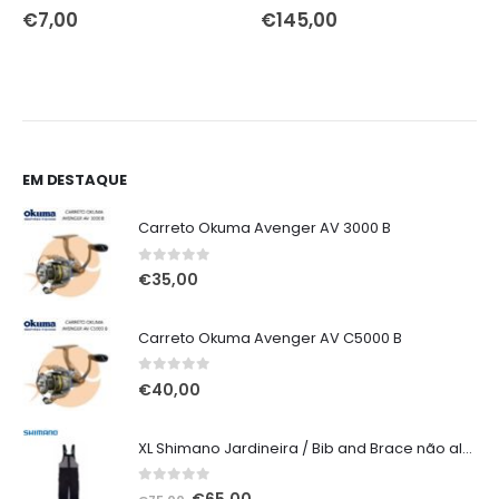
0
out of 5
0
out of 5
€
7,00
€
145,00
EM DESTAQUE
Carreto Okuma Avenger AV 3000 B
0
out of 5
€
35,00
Carreto Okuma Avenger AV C5000 B
0
out of 5
€
40,00
XL Shimano Jardineira / Bib and Brace não alcochoada preta
0
out of 5
O
O