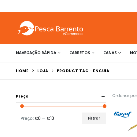
NAVEGAÇÃO RÁPIDA
CARRETOS
CANAS
NO
HOME
LOJA
PRODUCT TAG -
ENGUIA
Ordenar por
Preço
Preço:
€0
—
€10
Filtrar
Preço
Preço
mínimo
máximo