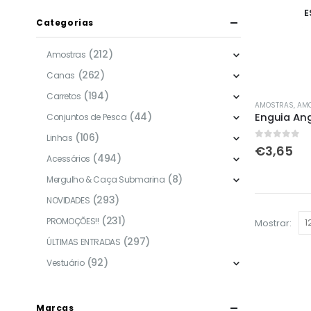
E
Categorias
(212)
Amostras
(262)
Canas
(194)
Carretos
This
AMOSTRAS
,
AMO
(44)
Enguia Ang
product
Conjuntos de Pesca
has
(106)
Linhas
0
out of 5
€
3,65
multiple
(494)
Acessórios
variants.
(8)
Mergulho & Caça Submarina
The
(293)
NOVIDADES
options
(231)
may
PROMOÇÕES!!
Mostrar:
be
(297)
ÚLTIMAS ENTRADAS
chosen
(92)
Vestuário
on
the
product
Marcas