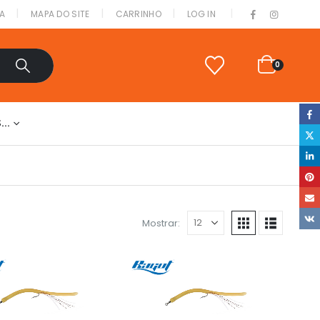
|
A
MAPA DO SITE
CARRINHO
LOG IN
0
S…
Mostrar: