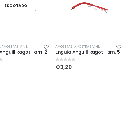
ESGOTADO
This
,
AMOSTRAS VINIL
AMOSTRAS
,
AMOSTRAS VINIL
Anguill Ragot Tam. 2
Enguia Anguill Ragot Tam. 5
product
has
5
0
out of 5
€
3,20
multiple
variants.
The
options
may
be
chosen
on
the
product