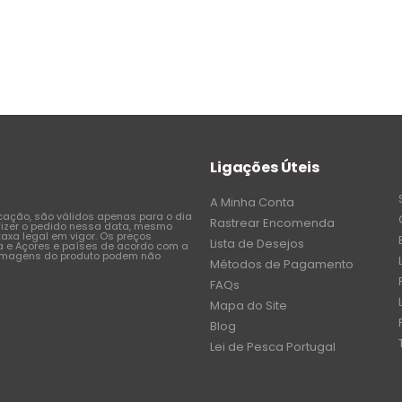
Ligações Úteis
A Minha Conta
icação, são válidos apenas para o dia
Rastrear Encomenda
fizer o pedido nessa data, mesmo
axa legal em vigor. Os preços
Lista de Desejos
a e Açores e países de acordo com a
 imagens do produto podem não
Métodos de Pagamento
FAQs
Mapa do Site
Blog
Lei de Pesca Portugal