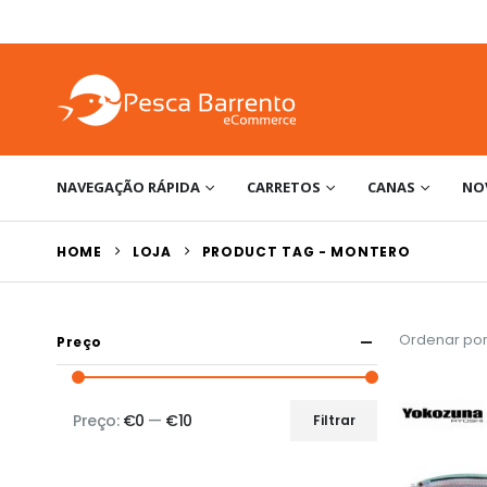
NAVEGAÇÃO RÁPIDA
CARRETOS
CANAS
NO
HOME
LOJA
PRODUCT TAG -
MONTERO
Ordenar por
Preço
Preço:
€0
—
€10
Filtrar
Preço
Preço
mínimo
máximo