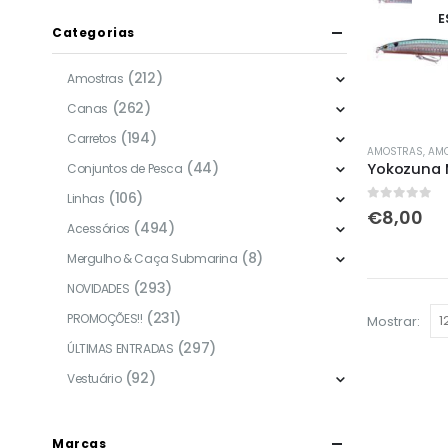
E
Categorias
(212)
Amostras
(262)
Canas
(194)
Carretos
This
AMOSTRAS
,
AM
(44)
Yokozuna 
product
Conjuntos de Pesca
has
(106)
Linhas
0
out of 5
€
8,00
multiple
(494)
Acessórios
variants.
(8)
Mergulho & Caça Submarina
The
(293)
NOVIDADES
options
(231)
may
PROMOÇÕES!!
Mostrar:
be
(297)
ÚLTIMAS ENTRADAS
chosen
(92)
Vestuário
on
the
product
Marcas