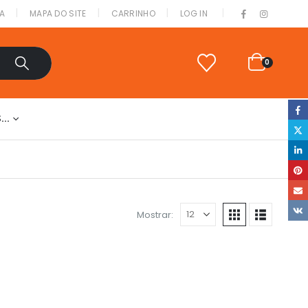
|
A
MAPA DO SITE
CARRINHO
LOG IN
0
S…
Mostrar: