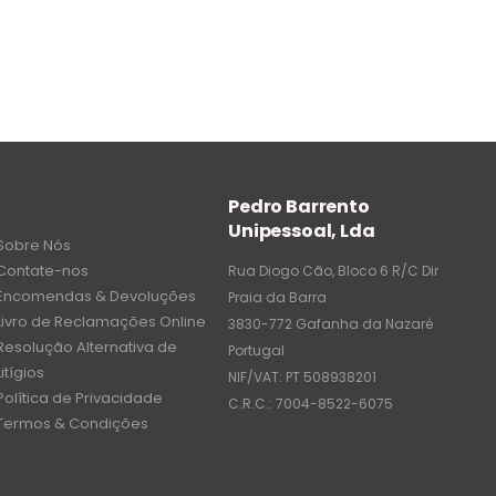
Pedro Barrento
Unipessoal, Lda
Sobre Nós
Contate-nos
Rua Diogo Cão, Bloco 6 R/C Dir
Encomendas & Devoluções
Praia da Barra
Livro de Reclamações Online
3830-772 Gafanha da Nazaré
Resolução Alternativa de
Portugal
Litígios
NIF/VAT: PT 508938201
Política de Privacidade
C.R.C.: 7004-8522-6075
Termos & Condições