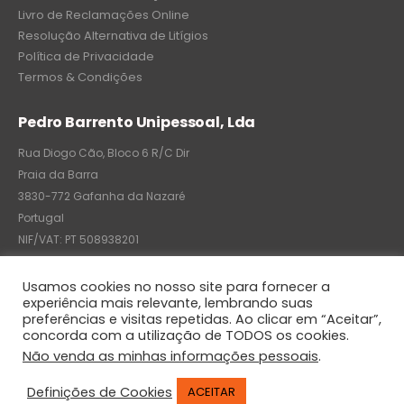
Livro de Reclamações Online
Resolução Alternativa de Litígios
Política de Privacidade
Termos & Condições
Pedro Barrento Unipessoal, Lda
Rua Diogo Cão, Bloco 6 R/C Dir
Praia da Barra
3830-772 Gafanha da Nazaré
Portugal
NIF/VAT: PT 508938201
C.R.C.: 7004-8522-6075
Usamos cookies no nosso site para fornecer a
experiência mais relevante, lembrando suas
preferências e visitas repetidas. Ao clicar em “Aceitar”,
concorda com a utilização de TODOS os cookies.
© Pedro Barrento Unipessoal, Lda. 2020. All Rights Reserved
Não venda as minhas informações pessoais
.
Definições de Cookies
ACEITAR