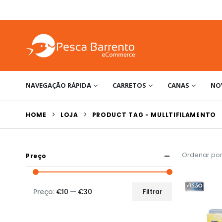
NAVEGAÇÃO RÁPIDA
CARRETOS
CANAS
NO
HOME
LOJA
PRODUCT TAG -
MULLTIFILAMENTO
Ordenar por
Preço
Preço:
€10
—
€30
Filtrar
Preço
Preço
mínimo
máximo