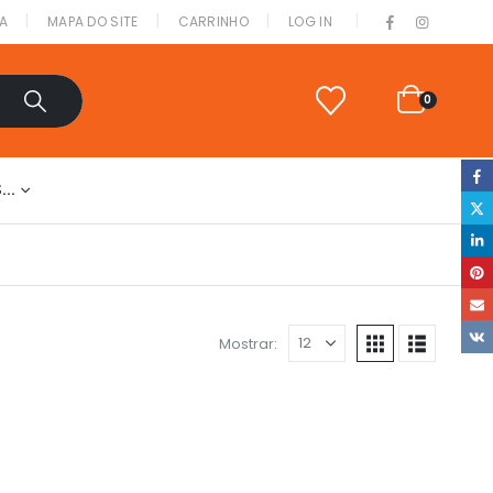
|
A
MAPA DO SITE
CARRINHO
LOG IN
0
S…
Mostrar: