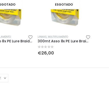
SGOTADO
ESGOTADO
This
ILAMENTO
LINHAS
,
MULTIFILAMENTO
150mt Asso 8x PE Lure Braid Amarelo
300mt Asso 8x PE Lure Braid Amarelo
product
has
0
out of 5
€
26,00
multiple
variants.
The
options
may
be
chosen
on
the
product