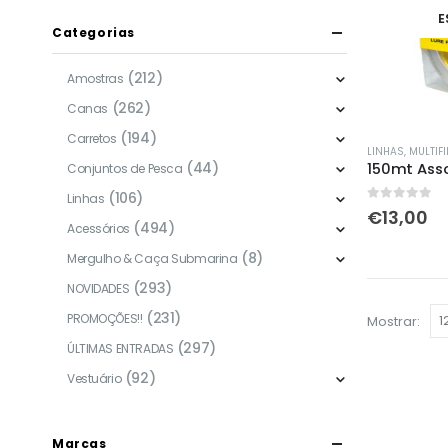
E
Categorias
(212)
Amostras
(262)
Canas
(194)
Carretos
This
LINHAS
,
MULTIF
(44)
product
Conjuntos de Pesca
has
(106)
Linhas
0
out of 5
€
13,00
multiple
(494)
Acessórios
variants.
(8)
Mergulho & Caça Submarina
The
(293)
NOVIDADES
options
(231)
may
PROMOÇÕES!!
Mostrar:
be
(297)
ÚLTIMAS ENTRADAS
chosen
(92)
Vestuário
on
the
product
Marcas