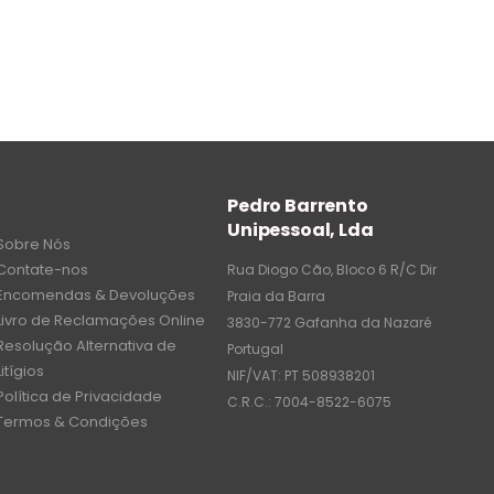
Pedro Barrento
Unipessoal, Lda
Sobre Nós
Contate-nos
Rua Diogo Cão, Bloco 6 R/C Dir
Encomendas & Devoluções
Praia da Barra
Livro de Reclamações Online
3830-772 Gafanha da Nazaré
Resolução Alternativa de
Portugal
Litígios
NIF/VAT: PT 508938201
Política de Privacidade
C.R.C.: 7004-8522-6075
Termos & Condições