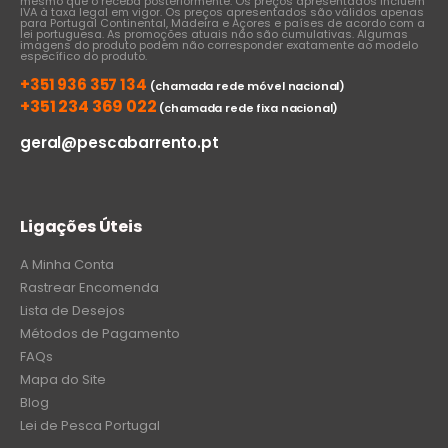
mesmo que o receba posteriormente. Os preços apresentados incluem
IVA à taxa legal em vigor. Os preços apresentados são válidos apenas
para Portugal Continental, Madeira e Açores e países de acordo com a
lei portuguesa. As promoções atuais não são cumulativas. Algumas
imagens do produto podem não corresponder exatamente ao modelo
específico do produto.
+351 936 357 134
(chamada rede móvel nacional)
+351 234 369 022
(chamada rede fixa nacional)
geral@pescabarrento.pt
Ligações Úteis
A Minha Conta
Rastrear Encomenda
Lista de Desejos
Métodos de Pagamento
FAQs
Mapa do Site
Blog
Lei de Pesca Portugal