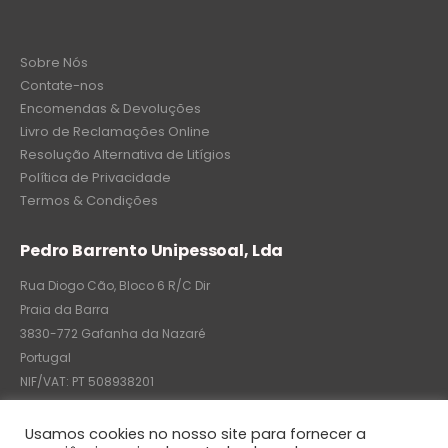
Sobre Nós
Contate-nos
Encomendas & Devoluções
Livro de Reclamações Online
Resolução Alternativa de Litígios
Política de Privacidade
Termos & Condições
Pedro Barrento Unipessoal, Lda
Rua Diogo Cão, Bloco 6 R/C Dir
Praia da Barra
3830-772 Gafanha da Nazaré
Portugal
NIF/VAT: PT 508938201
C.R.C.: 7004-8522-6075
Usamos cookies no nosso site para fornecer a