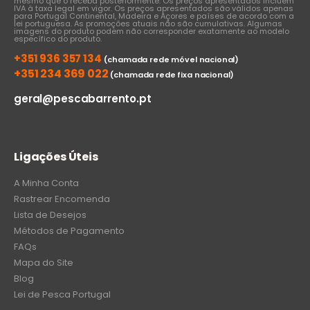
mesmo que o receba posteriormente. Os preços apresentados incluem
IVA à taxa legal em vigor. Os preços apresentados são válidos apenas
para Portugal Continental, Madeira e Açores e países de acordo com a
lei portuguesa. As promoções atuais não são cumulativas. Algumas
imagens do produto podem não corresponder exatamente ao modelo
específico do produto.
+351 936 357 134
(chamada rede móvel nacional)
+351 234 369 022
(chamada rede fixa nacional)
geral@pescabarrento.pt
Ligações Úteis
A Minha Conta
Rastrear Encomenda
Lista de Desejos
Métodos de Pagamento
FAQs
Mapa do Site
Blog
Lei de Pesca Portugal