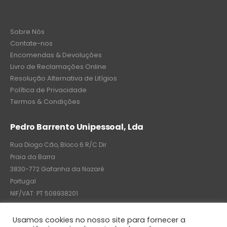
Sobre Nós
Contate-nos
Encomendas & Devoluções
Livro de Reclamações Online
Resolução Alternativa de Litígios
Política de Privacidade
Termos & Condições
Pedro Barrento Unipessoal, Lda
Rua Diogo Cão, Bloco 6 R/C Dir
Praia da Barra
3830-772 Gafanha da Nazaré
Portugal
NIF/VAT: PT 508938201
C.R.C.: 7004-8522-6075
Usamos cookies no nosso site para fornecer a