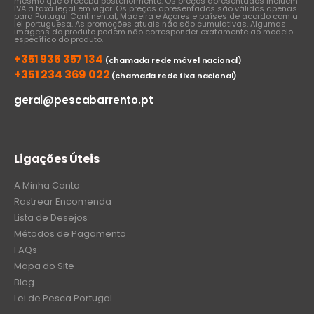
mesmo que o receba posteriormente. Os preços apresentados incluem
IVA à taxa legal em vigor. Os preços apresentados são válidos apenas
para Portugal Continental, Madeira e Açores e países de acordo com a
lei portuguesa. As promoções atuais não são cumulativas. Algumas
imagens do produto podem não corresponder exatamente ao modelo
específico do produto.
+351 936 357 134
(chamada rede móvel nacional)
+351 234 369 022
(chamada rede fixa nacional)
geral@pescabarrento.pt
Ligações Úteis
A Minha Conta
Rastrear Encomenda
Lista de Desejos
Métodos de Pagamento
FAQs
Mapa do Site
Blog
Lei de Pesca Portugal