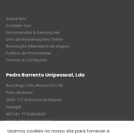
Sobre Nós
Contate-nos
Encomendas & Devoluções
Livro de Reclamações Online
Resolução Alternativa de Litígios
Política de Privacidade
Termos & Condições
Pedro Barrento Unipessoal, Lda
Rua Diogo Cão, Bloco 6 R/C Dir
Praia da Barra
3830-772 Gafanha da Nazaré
Portugal
NIF/VAT: PT 508938201
C.R.C.: 7004-8522-6075
Usamos cookies no nosso site para fornecer a