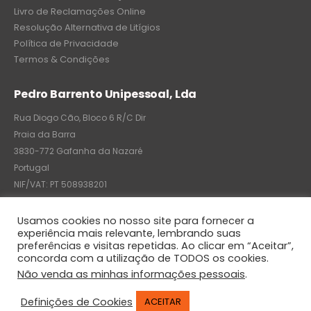
Livro de Reclamações Online
Resolução Alternativa de Litígios
Política de Privacidade
Termos & Condições
Pedro Barrento Unipessoal, Lda
Rua Diogo Cão, Bloco 6 R/C Dir
Praia da Barra
3830-772 Gafanha da Nazaré
Portugal
NIF/VAT: PT 508938201
C.R.C.: 7004-8522-6075
Usamos cookies no nosso site para fornecer a
experiência mais relevante, lembrando suas
preferências e visitas repetidas. Ao clicar em “Aceitar”,
concorda com a utilização de TODOS os cookies.
© Pedro Barrento Unipessoal, Lda. 2020. All Rights Reserved
Não venda as minhas informações pessoais
.
Definições de Cookies
ACEITAR