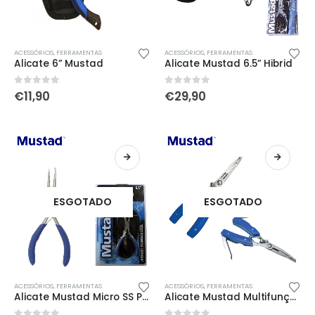
ACESSÓRIOS
,
FERRAMENTAS
ACESSÓRIOS
,
FERRAMENTAS
Alicate 6” Mustad
Alicate Mustad 6.5” Hibrid
0
out of 5
0
out of 5
€
11,90
€
29,90
ESGOTADO
ESGOTADO
ACESSÓRIOS
,
FERRAMENTAS
ACESSÓRIOS
,
FERRAMENTAS
Alicate Mustad Micro SS Plier
Alicate Mustad Multifunções