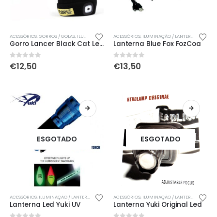
ACESSÓRIOS
,
GORROS / GOLAS
,
ILUMINAÇÃO / LANTERNAS / STARLIGHTS
ACESSÓRIOS
,
ILUMINAÇÃO / LANTERNAS / STARLIGHTS
,
VESTUÁRIO
Gorro Lancer Black Cat Led
Lanterna Blue Fox FozCoa
0
out of 5
0
out of 5
€
12,50
€
13,50
ESGOTADO
ESGOTADO
ACESSÓRIOS
,
ILUMINAÇÃO / LANTERNAS / STARLIGHTS
ACESSÓRIOS
,
PROMOÇÕES!!
,
ILUMINAÇÃO / LANTERNAS / STARLIGHTS
Lanterna Led Yuki UV
Lanterna Yuki Original Led