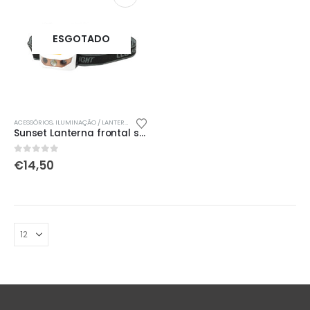
ESGOTADO
ACESSÓRIOS
,
ILUMINAÇÃO / LANTERNAS / STARLIGHTS
Sunset Lanterna frontal sensor movimento
0
out of 5
€
14,50