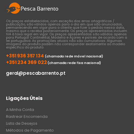
Os preços estabelecidos, com exceção dos erros ortográficos /
publicação, são válidos apenas para o dia em que são anunciados,
permanecendo em vigor para o cliente que fizer o pedido nessa data,
mesmo que o receba posteriormente. Os preços apresentados incluem
IVA à taxa legal em vigor. Os preços apresentados são válidos apenas
para Portugal Continental, Madeira e Açores e países de acordo com a
lei portuguesa. As promoções atuais não são cumulativas. Algumas
imagens do produto podem não corresponder exatamente ao modelo
específico do produto.
+351 936 357 134
(chamada rede móvel nacional)
+351 234 369 022
(chamada rede fixa nacional)
geral@pescabarrento.pt
Ligações Úteis
A Minha Conta
Rastrear Encomenda
Lista de Desejos
Métodos de Pagamento