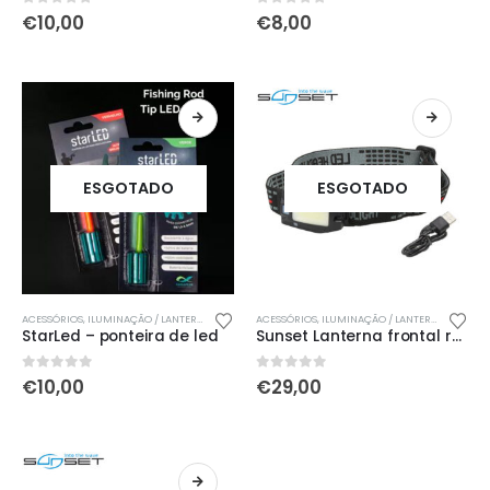
0
out of 5
0
out of 5
€
10,00
€
8,00
ESGOTADO
ESGOTADO
ACESSÓRIOS
,
ILUMINAÇÃO / LANTERNAS / STARLIGHTS
ACESSÓRIOS
,
NOVIDADES
,
ILUMINAÇÃO / LANTERNAS / STARLIGHTS
,
ÚLTIMAS ENTRADAS
StarLed – ponteira de led
Sunset Lanterna frontal recarregável sensor movimento
0
out of 5
0
out of 5
€
10,00
€
29,00