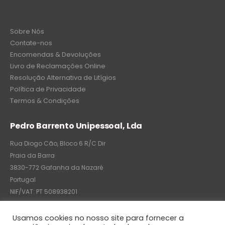
Sobre Nós
Contate-nos
Encomendas & Devoluções
Livro de Reclamações Online
Resolução Alternativa de Litígios
Política de Privacidade
Termos & Condições
Pedro Barrento Unipessoal, Lda
Rua Diogo Cão, Bloco 6 R/C Dir
Praia da Barra
3830-772 Gafanha da Nazaré
Portugal
NIF/VAT: PT 508938201
C.R.C.: 7004-8522-6075
Usamos cookies no nosso site para fornecer a