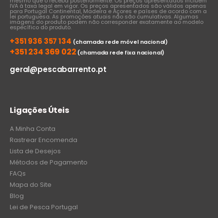
mesmo que o receba posteriormente. Os preços apresentados incluem
IVA à taxa legal em vigor. Os preços apresentados são válidos apenas
para Portugal Continental, Madeira e Açores e países de acordo com a
lei portuguesa. As promoções atuais não são cumulativas. Algumas
imagens do produto podem não corresponder exatamente ao modelo
específico do produto.
+351 936 357 134
(chamada rede móvel nacional)
+351 234 369 022
(chamada rede fixa nacional)
geral@pescabarrento.pt
Ligações Úteis
A Minha Conta
Rastrear Encomenda
Lista de Desejos
Métodos de Pagamento
FAQs
Mapa do Site
Blog
Lei de Pesca Portugal