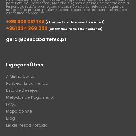
para Portugal Continental, Madeira e Açores e países de acordo com a
lei portuguesa. As promoções atuais não são cumulativas. Algumas
imagens do produto podem não corresponder exatamente ao modelo
específico do produto.
+351 936 357 134
(chamada rede móvel nacional)
+351 234 369 022
(chamada rede fixa nacional)
geral@pescabarrento.pt
Ligações Úteis
A Minha Conta
Rastrear Encomenda
Lista de Desejos
Métodos de Pagamento
FAQs
Mapa do Site
Blog
Lei de Pesca Portugal