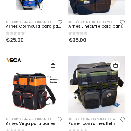
ACESSÓRIOS
,
MALAS, BOLSAS, MOCHILAS & SACOS
ACESSÓRIOS
,
MALAS, BOLSAS, MOCHILAS & SACOS
Arnês Cormoura para panier
Arnês LineaEffe para panier
0
out of 5
0
out of 5
€
25,00
€
25,00
ACESSÓRIOS
,
MALAS, BOLSAS, MOCHILAS & SACOS
ACESSÓRIOS
,
CAIXAS
,
MALAS, BOLSAS, MOCHILAS & SACOS
Arnês Vega para panier
Panier com arnês Behr