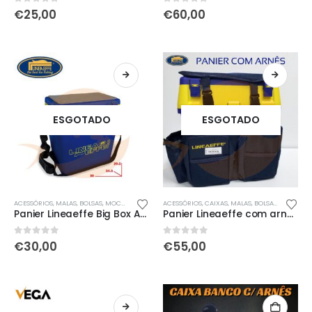
0
out of 5
0
out of 5
€
25,00
€
60,00
ESGOTADO
ESGOTADO
ACESSÓRIOS
,
MALAS, BOLSAS, MOCHILAS & SACOS
ACESSÓRIOS
,
NOVIDADES
,
CAIXAS
,
ÚLTIMAS ENTRADAS
,
MALAS, BOLSAS, MOCHILAS & SACOS
Panier Lineaeffe Big Box Azul
Panier Lineaeffe com arnês
0
out of 5
0
out of 5
€
30,00
€
55,00