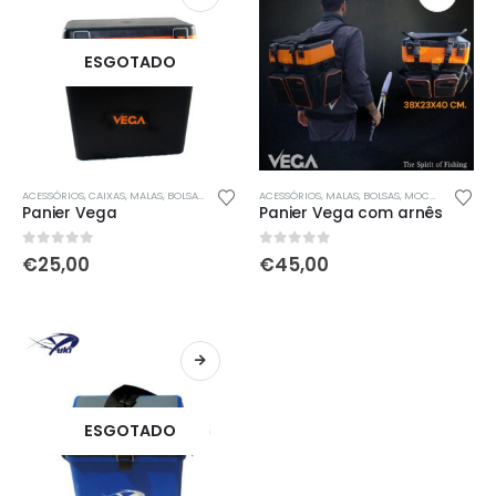
ESGOTADO
ACESSÓRIOS
,
CAIXAS
,
MALAS, BOLSAS, MOCHILAS & SACOS
ACESSÓRIOS
,
MALAS, BOLSAS, MOCHILAS & SACOS
Panier Vega
Panier Vega com arnês
0
out of 5
0
out of 5
€
25,00
€
45,00
ESGOTADO