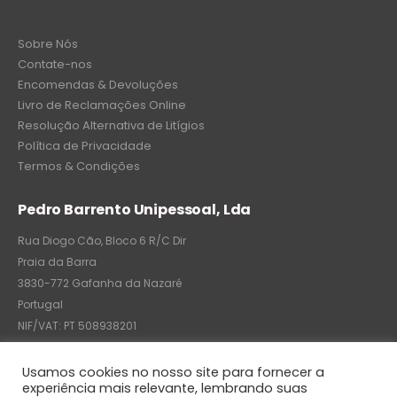
Sobre Nós
Contate-nos
Encomendas & Devoluções
Livro de Reclamações Online
Resolução Alternativa de Litígios
Política de Privacidade
Termos & Condições
Pedro Barrento Unipessoal, Lda
Rua Diogo Cão, Bloco 6 R/C Dir
Praia da Barra
3830-772 Gafanha da Nazaré
Portugal
NIF/VAT: PT 508938201
C.R.C.: 7004-8522-6075
Usamos cookies no nosso site para fornecer a
experiência mais relevante, lembrando suas