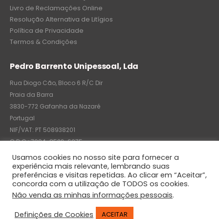
Livro de Reclamações Online
Resolução Alternativa de Litígios
Política de Privacidade
Termos & Condições
Pedro Barrento Unipessoal, Lda
Rua Diogo Cão, Bloco 6 R/C Dir
Praia da Barra
3830-772 Gafanha da Nazaré
Portugal
NIF/VAT: PT 508938201
C.R.C.: 7004-8522-6075
Usamos cookies no nosso site para fornecer a
experiência mais relevante, lembrando suas
preferências e visitas repetidas. Ao clicar em “Aceitar”,
© Pedro Barrento Unipessoal, Lda. 2020. All Rights Reserved
concorda com a utilização de TODOS os cookies.
Não venda as minhas informações pessoais
.
Definições de Cookies
ACEITAR