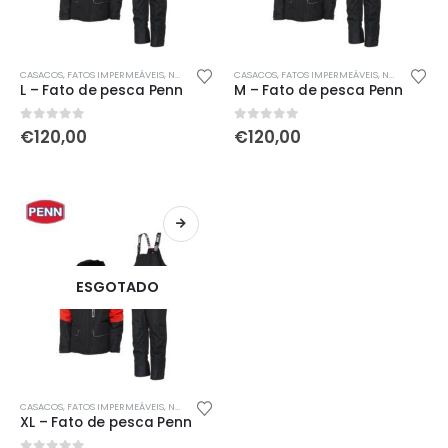
CASACOS
,
FATOS IMPERMEÁVEIS
,
NOVIDADES
,
ÚLTIMAS ENTRADAS
CASACOS
,
FATOS IMPERMEÁVEIS
,
VESTUÁRIO
,
NOVIDADES
,
Ú
L – Fato de pesca Penn
M – Fato de pesca Penn
0
out of 5
0
out of 5
€
120,00
€
120,00
ESGOTADO
CASACOS
,
FATOS IMPERMEÁVEIS
,
NOVIDADES
,
ÚLTIMAS ENTRADAS
,
VESTUÁRIO
XL – Fato de pesca Penn