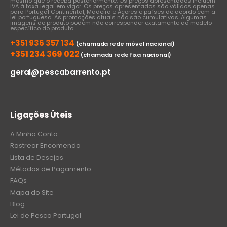
mesmo que o receba posteriormente. Os preços apresentados incluem
IVA à taxa legal em vigor. Os preços apresentados são válidos apenas
para Portugal Continental, Madeira e Açores e países de acordo com a
lei portuguesa. As promoções atuais não são cumulativas. Algumas
imagens do produto podem não corresponder exatamente ao modelo
específico do produto.
+351 936 357 134
(chamada rede móvel nacional)
+351 234 369 022
(chamada rede fixa nacional)
geral@pescabarrento.pt
Ligações Úteis
A Minha Conta
Rastrear Encomenda
Lista de Desejos
Métodos de Pagamento
FAQs
Mapa do Site
Blog
Lei de Pesca Portugal