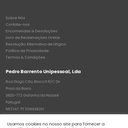
Sobre Nós
Contate-nos
Encomendas & Devoluções
Livro de Reclamações Online
Resolução Alternativa de Litígios
Política de Privacidade
Termos & Condições
Pedro Barrento Unipessoal, Lda
Rua Diogo Cão, Bloco 6 R/C Dir
Praia da Barra
3830-772 Gafanha da Nazaré
Portugal
NIF/VAT: PT 508938201
C.R.C.: 7004-8522-6075
Usamos cookies no nosso site para fornecer a