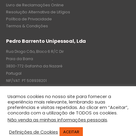
Livro de Reclamações Online
Resolução Alternativa de Litígios
Política de Privacidade
Termos & Condições
Pedro Barrento Unipessoal, Lda
Rua Diogo Cão, Bloco 6 R/C Dir
Praia da Barra
3830-772 Gafanha da Nazaré
Portugal
NIF/VAT: PT 508938201
C.R.C.: 7004-8522-6075
Usamos cookies no nosso site para fornecer a
experiência mais relevante, lembrando suas
preferências e visitas repetidas. Ao clicar em “Aceitar”,
concorda com a utilização de TODOS os cookies.
© Pedro Barrento Unipessoal, Lda. 2020. All Rights Reserved
Não venda as minhas informações pessoais
.
Definições de Cookies
ACEITAR