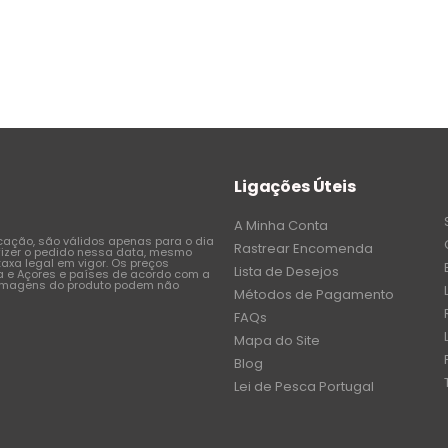
Ligações Úteis
A Minha Conta
icação, são válidos apenas para o dia
Rastrear Encomenda
fizer o pedido nessa data, mesmo
axa legal em vigor. Os preços
Lista de Desejos
a e Açores e países de acordo com a
 imagens do produto podem não
Métodos de Pagamento
FAQs
Mapa do Site
Blog
Lei de Pesca Portugal