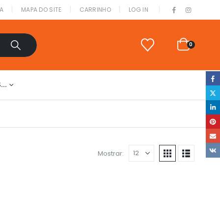
|
A
MAPA DO SITE
CARRINHO
LOG IN
0
S…
Mostrar: