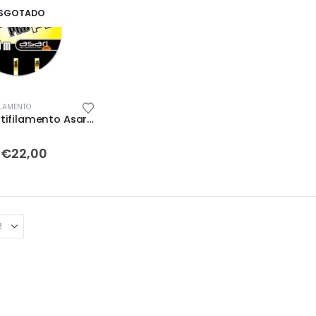
SGOTADO
ILAMENTO
300mt Multifilamento Asari Kazuma PRO PE
Price
€
22,00
range:
€16,00
through
€22,00