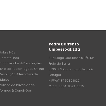
Pedro Barrento
Unipessoal, Lda
Sobre Nós
Contate-nos
Rua Diogo Cão, Bloco 6 R/C Dir
Encomendas & Devoluções
Praia da Barra
Livro de Reclamações Online
3830-772 Gafanha da Nazaré
Resolução Alternativa de
Portugal
Litígios
NIF/VAT: PT 508938201
Política de Privacidade
C.R.C.: 7004-8522-6075
Termos & Condições