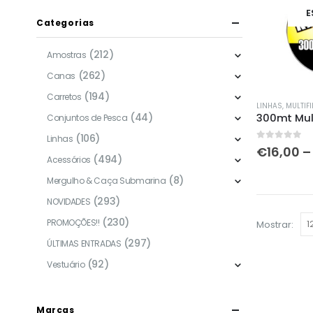
E
Categorias
(212)
Amostras
(262)
Canas
(194)
Carretos
This
LINHAS
,
MULTIF
(44)
product
Conjuntos de Pesca
has
(106)
Linhas
0
out of 5
€
16,00
–
multiple
(494)
Acessórios
variants.
(8)
Mergulho & Caça Submarina
The
(293)
NOVIDADES
options
(230)
may
PROMOÇÕES!!
Mostrar:
be
(297)
ÚLTIMAS ENTRADAS
chosen
(92)
Vestuário
on
the
product
Marcas