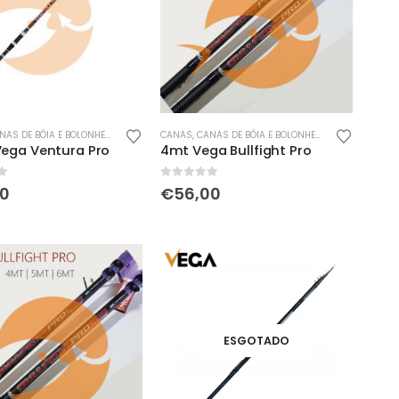
NAS DE BÓIA E BOLONHESA
,
NOVIDADES
CANAS
,
ÚLTIMAS ENTRADAS
,
CANAS DE BÓIA E BOLONHESA
,
NOVIDADES
,
Ú
Vega Ventura Pro
4mt Vega Bullfight Pro
5
0
out of 5
00
€
56,00
ESGOTADO