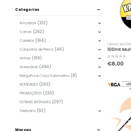
Categorias
(212)
Amostras
(262)
Canas
(194)
Carretos
This
LINHAS
,
MULTIF
(44)
product
Conjuntos de Pesca
has
(106)
Linhas
0
out of 5
€
8,00
multiple
(494)
Acessórios
variants.
(8)
Mergulho & Caça Submarina
The
(293)
NOVIDADES
options
(230)
may
PROMOÇÕES!!
be
(297)
ÚLTIMAS ENTRADAS
chosen
(92)
Vestuário
on
the
product
Marcas