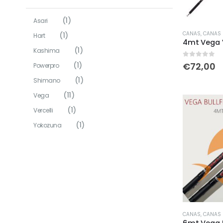
page
(1)
Asari
CANAS
,
CANAS D
(1)
Hart
4mt Vega 
(1)
Kashima
0
out of 5
€
72,00
(1)
Powerpro
(1)
Shimano
(11)
Vega
(1)
Vercelli
(1)
Yokozuna
CANAS
,
CANAS D