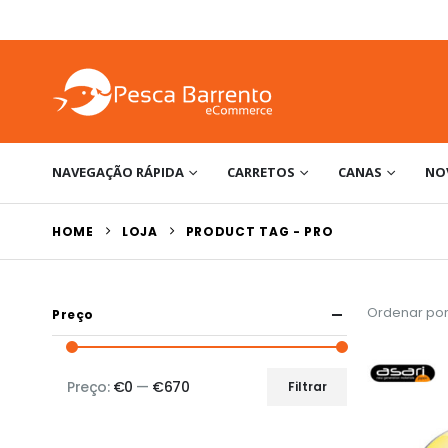
NAVEGAÇÃO RÁPIDA
CARRETOS
CANAS
NO
HOME
LOJA
PRODUCT TAG -
PRO
Ordenar por
Preço
Preço:
€0
—
€670
Filtrar
Preço
Preço
mínimo
máximo