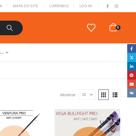
|
A
MAPA DO SITE
CARRINHO
LOG IN
0
S…
Mostrar: