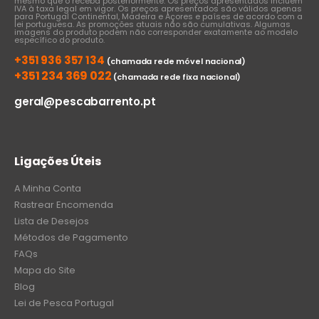
mesmo que o receba posteriormente. Os preços apresentados incluem
IVA à taxa legal em vigor. Os preços apresentados são válidos apenas
para Portugal Continental, Madeira e Açores e países de acordo com a
lei portuguesa. As promoções atuais não são cumulativas. Algumas
imagens do produto podem não corresponder exatamente ao modelo
específico do produto.
+351 936 357 134
(chamada rede móvel nacional)
+351 234 369 022
(chamada rede fixa nacional)
geral@pescabarrento.pt
Ligações Úteis
A Minha Conta
Rastrear Encomenda
Lista de Desejos
Métodos de Pagamento
FAQs
Mapa do Site
Blog
Lei de Pesca Portugal