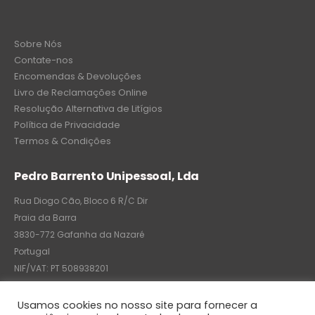
Sobre Nós
Contate-nos
Encomendas & Devoluções
Livro de Reclamações Online
Resolução Alternativa de Litígios
Política de Privacidade
Termos & Condições
Pedro Barrento Unipessoal, Lda
Rua Diogo Cão, Bloco 6 R/C Dir
Praia da Barra
3830-772 Gafanha da Nazaré
Portugal
NIF/VAT: PT 508938201
C.R.C.: 7004-8522-6075
Usamos cookies no nosso site para fornecer a