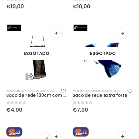
0
out of 5
0
out of 5
€
10,00
€
10,00
ESGOTADO
ESGOTADO
ACESSÓRIOS
,
MALAS, BOLSAS, MOCHILAS & SACOS
ACESSÓRIOS
,
MALAS, BOLSAS, MOCHILAS & SACOS
Saco de rede 100cm com arco
Saco de rede extra forte 90cm
0
out of 5
0
out of 5
€
4,00
€
7,00