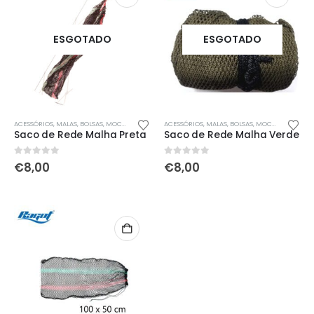
ESGOTADO
ESGOTADO
ACESSÓRIOS
,
MALAS, BOLSAS, MOCHILAS & SACOS
ACESSÓRIOS
,
REDES, MANGAS, CAMAROEIROS & COVOS
,
MALAS, BOLSAS, MOCHILAS & SACOS
Saco de Rede Malha Preta
Saco de Rede Malha Verde
0
out of 5
0
out of 5
€
8,00
€
8,00