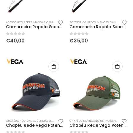
ACESSÓRIOS
,
REDES, MANGAS, CAMAROEIROS & COVOS
ACESSÓRIOS
,
REDES, MANGAS, CAMAROEIROS & COVOS
Camaroeiro Rapala Scooper-R Silicon Net Tam. L
Camaroeiro Rapala Scooper-R Silicon Net Tam. M
0
out of 5
0
out of 5
€
40,00
€
35,00
CHAPÉUS
,
NOVIDADES
,
ÚLTIMAS ENTRADAS
,
VESTUÁRIO
CHAPÉUS
,
NOVIDADES
,
ÚLTIMAS ENTRADAS
,
VES
Chapéu Rede Vega Potenza Cinza / Laranja
Chapéu Rede Vega Potenza Verde / Laranja