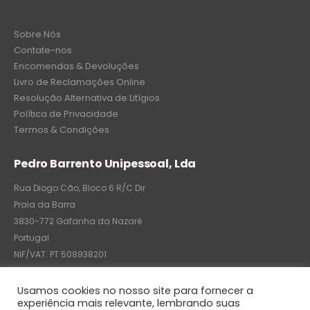
Sobre Nós
Contate-nos
Encomendas & Devoluções
Livro de Reclamações Online
Resolução Alternativa de Litígios
Política de Privacidade
Termos & Condições
Pedro Barrento Unipessoal, Lda
Rua Diogo Cão, Bloco 6 R/C Dir
Praia da Barra
3830-772 Gafanha da Nazaré
Portugal
NIF/VAT: PT 508938201
C.R.C.: 7004-8522-6075
Usamos cookies no nosso site para fornecer a
experiência mais relevante, lembrando suas