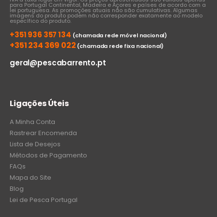
para Portugal Continental, Madeira e Açores e países de acordo com a
lei portuguesa. As promoções atuais não são cumulativas. Algumas
imagens do produto podem não corresponder exatamente ao modelo
específico do produto.
+351 936 357 134
(chamada rede móvel nacional)
+351 234 369 022
(chamada rede fixa nacional)
geral@pescabarrento.pt
Ligações Úteis
A Minha Conta
Rastrear Encomenda
Lista de Desejos
Métodos de Pagamento
FAQs
Mapa do Site
Blog
Lei de Pesca Portugal