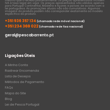
mesmo que o receba posteriormente. Os preços apresentados incluem
IVA à taxa legal em vigor. Os preços apresentados são válidos apenas
para Portugal Continental, Madeira e Açores e países de acordo com a
lei portuguesa. As promoções atuais não são cumulativas. Algumas
imagens do produto podem não corresponder exatamente ao modelo
específico do produto.
+351 936 357 134
(chamada rede móvel nacional)
+351 234 369 022
(chamada rede fixa nacional)
geral@pescabarrento.pt
Ligações Úteis
A Minha Conta
Rastrear Encomenda
Lista de Desejos
Métodos de Pagamento
FAQs
Mapa do Site
Blog
Lei de Pesca Portugal