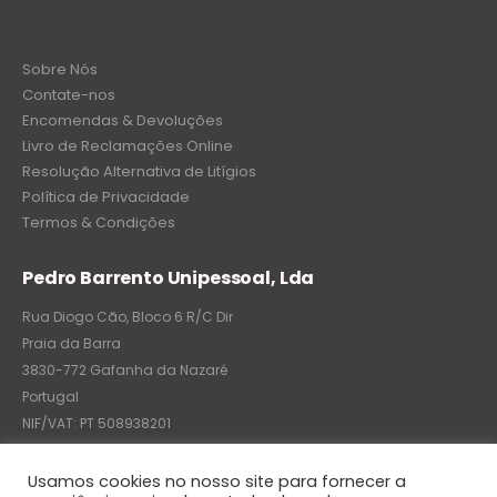
Sobre Nós
Contate-nos
Encomendas & Devoluções
Livro de Reclamações Online
Resolução Alternativa de Litígios
Política de Privacidade
Termos & Condições
Pedro Barrento Unipessoal, Lda
Rua Diogo Cão, Bloco 6 R/C Dir
Praia da Barra
3830-772 Gafanha da Nazaré
Portugal
NIF/VAT: PT 508938201
C.R.C.: 7004-8522-6075
Usamos cookies no nosso site para fornecer a