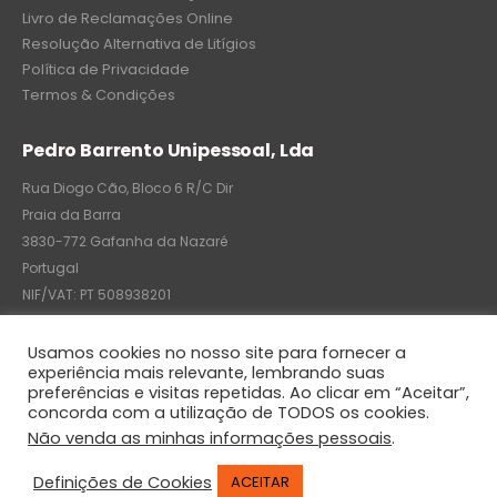
Livro de Reclamações Online
Resolução Alternativa de Litígios
Política de Privacidade
Termos & Condições
Pedro Barrento Unipessoal, Lda
Rua Diogo Cão, Bloco 6 R/C Dir
Praia da Barra
3830-772 Gafanha da Nazaré
Portugal
NIF/VAT: PT 508938201
C.R.C.: 7004-8522-6075
Usamos cookies no nosso site para fornecer a
experiência mais relevante, lembrando suas
preferências e visitas repetidas. Ao clicar em “Aceitar”,
concorda com a utilização de TODOS os cookies.
© Pedro Barrento Unipessoal, Lda. 2020. All Rights Reserved
Não venda as minhas informações pessoais
.
Definições de Cookies
ACEITAR