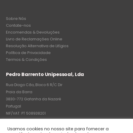
Sobre Nós
Contate-nos
Encomendas & Devoluções
Livro de Reclamações Online
Resolução Alternativa de Litígios
Política de Privacidade
Termos & Condições
Pedro Barrento Unipessoal, Lda
Rua Diogo Cão, Bloco 6 R/C Dir
Praia da Barra
3830-772 Gafanha da Nazaré
Portugal
NIF/VAT: PT 508938201
C.R.C.: 7004-8522-6075
Usamos cookies no nosso site para fornecer a