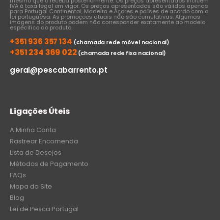
mesmo que o receba posteriormente. Os preços apresentados incluem
IVA à taxa legal em vigor. Os preços apresentados são válidos apenas
para Portugal Continental, Madeira e Açores e países de acordo com a
lei portuguesa. As promoções atuais não são cumulativas. Algumas
imagens do produto podem não corresponder exatamente ao modelo
específico do produto.
+351 936 357 134
(chamada rede móvel nacional)
+351 234 369 022
(chamada rede fixa nacional)
geral@pescabarrento.pt
Ligações Úteis
A Minha Conta
Rastrear Encomenda
Lista de Desejos
Métodos de Pagamento
FAQs
Mapa do Site
Blog
Lei de Pesca Portugal