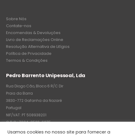
Sobre Nós
Contate-nos
Encomendas & Devoluções
Livro de Reclamações Online
Resolução Alternativa de Litígios
Política de Privacidade
Termos & Condições
Pedro Barrento Unipessoal, Lda
Rua Diogo Cão, Bloco 6 R/C Dir
Praia da Barra
3830-772 Gafanha da Nazaré
Portugal
NIF/VAT: PT 508938201
C.R.C.: 7004-8522-6075
Usamos cookies no nosso site para fornecer a