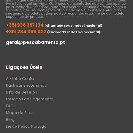
mesmo que o receba posteriormente. Os preços apresentados incluem
IVA à taxa legal em vigor. Os preços apresentados são válidos apenas
para Portugal Continental, Madeira e Açores e países de acordo com a
lei portuguesa. As promoções atuais não são cumulativas. Algumas
imagens do produto podem não corresponder exatamente ao modelo
específico do produto.
+351 936 357 134
(chamada rede móvel nacional)
+351 234 369 022
(chamada rede fixa nacional)
geral@pescabarrento.pt
Ligações Úteis
A Minha Conta
Rastrear Encomenda
Lista de Desejos
Métodos de Pagamento
FAQs
Mapa do Site
Blog
Lei de Pesca Portugal