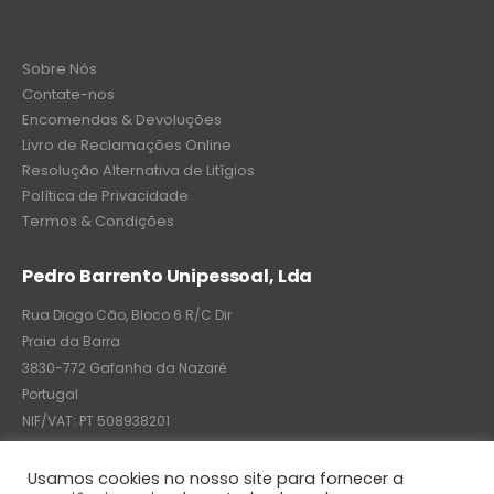
Sobre Nós
Contate-nos
Encomendas & Devoluções
Livro de Reclamações Online
Resolução Alternativa de Litígios
Política de Privacidade
Termos & Condições
Pedro Barrento Unipessoal, Lda
Rua Diogo Cão, Bloco 6 R/C Dir
Praia da Barra
3830-772 Gafanha da Nazaré
Portugal
NIF/VAT: PT 508938201
C.R.C.: 7004-8522-6075
Usamos cookies no nosso site para fornecer a