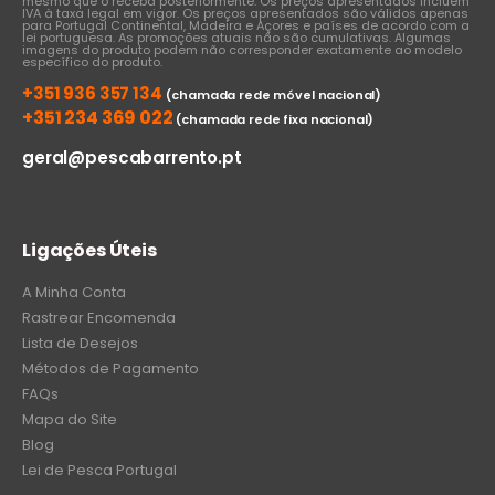
mesmo que o receba posteriormente. Os preços apresentados incluem
IVA à taxa legal em vigor. Os preços apresentados são válidos apenas
para Portugal Continental, Madeira e Açores e países de acordo com a
lei portuguesa. As promoções atuais não são cumulativas. Algumas
imagens do produto podem não corresponder exatamente ao modelo
específico do produto.
+351 936 357 134
(chamada rede móvel nacional)
+351 234 369 022
(chamada rede fixa nacional)
geral@pescabarrento.pt
Ligações Úteis
A Minha Conta
Rastrear Encomenda
Lista de Desejos
Métodos de Pagamento
FAQs
Mapa do Site
Blog
Lei de Pesca Portugal