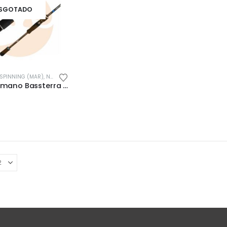
SGOTADO
SPINNING (MAR)
,
NOVIDADES
,
ÚLTIMAS ENTRADAS
2.89mt Shimano Bassterra Sea Bass S96H 15-60gr