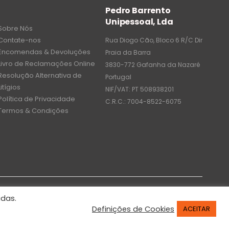
Pedro Barrento
Unipessoal, Lda
Sobre Nós
Contate-nos
Rua Diogo Cão, Bloco 6 R/C Dir
Encomendas & Devoluções
Praia da Barra
Livro de Reclamações Online
3830-772 Gafanha da Nazaré
Resolução Alternativa de
Portugal
Litígios
NIF/VAT: PT 508938201
Política de Privacidade
C.R.C.: 7004-8522-6075
Termos & Condições
idas.
Definições de Cookies
ACEITAR