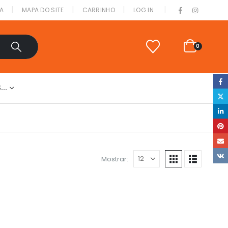
|
A
MAPA DO SITE
CARRINHO
LOG IN
0
S…
Mostrar: