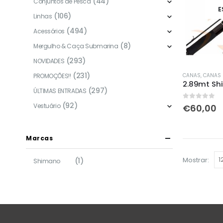
(44)
Conjuntos de Pesca
E
(106)
Linhas
(494)
Acessórios
(8)
Mergulho & Caça Submarina
(293)
NOVIDADES
(231)
PROMOÇÕES!!
CANAS
,
CANAS 
(297)
ÚLTIMAS ENTRADAS
(92)
0
out of 5
Vestuário
€
60,00
Marcas
Mostrar:
(1)
Shimano