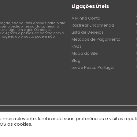
Ligações Úteis
A Minha Conta
icação, são válidos apenas para o dia
Rastrear Encomenda
fizer o pedido nessa data, mesmo
axa legal em vigor. Os preços
Lista de Desejos
a e Açores e países de acordo com a
 imagens do produto podem não
Métodos de Pagamento
FAQs
Mapa do Site
Blog
Lei de Pesca Portugal
 mais relevante, lembrando suas preferências e visitas repet
OS os cookies.