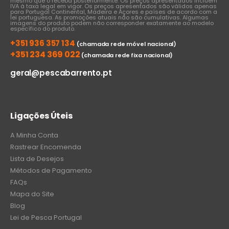
mesmo que o receba posteriormente. Os preços apresentados incluem
IVA à taxa legal em vigor. Os preços apresentados são válidos apenas
para Portugal Continental, Madeira e Açores e países de acordo com a
lei portuguesa. As promoções atuais não são cumulativas. Algumas
imagens do produto podem não corresponder exatamente ao modelo
específico do produto.
+351 936 357 134
(chamada rede móvel nacional)
+351 234 369 022
(chamada rede fixa nacional)
geral@pescabarrento.pt
Ligações Úteis
A Minha Conta
Rastrear Encomenda
Lista de Desejos
Métodos de Pagamento
FAQs
Mapa do Site
Blog
Lei de Pesca Portugal