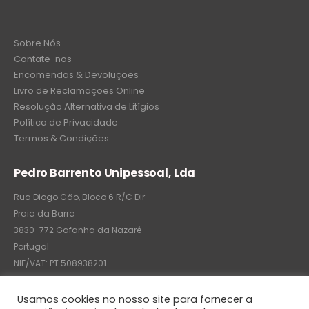
Sobre Nós
Contate-nos
Encomendas & Devoluções
Livro de Reclamações Online
Resolução Alternativa de Litígios
Política de Privacidade
Termos & Condições
Pedro Barrento Unipessoal, Lda
Rua Diogo Cão, Bloco 6 R/C Dir
Praia da Barra
3830-772 Gafanha da Nazaré
Portugal
NIF/VAT: PT 508938201
C.R.C.: 7004-8522-6075
Usamos cookies no nosso site para fornecer a