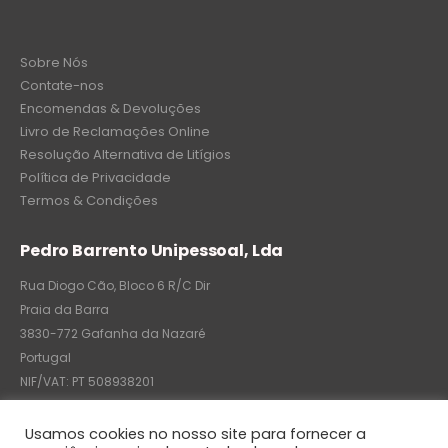
Sobre Nós
Contate-nos
Encomendas & Devoluções
Livro de Reclamações Online
Resolução Alternativa de Litígios
Política de Privacidade
Termos & Condições
Pedro Barrento Unipessoal, Lda
Rua Diogo Cão, Bloco 6 R/C Dir
Praia da Barra
3830-772 Gafanha da Nazaré
Portugal
NIF/VAT: PT 508938201
C.R.C.: 7004-8522-6075
Usamos cookies no nosso site para fornecer a