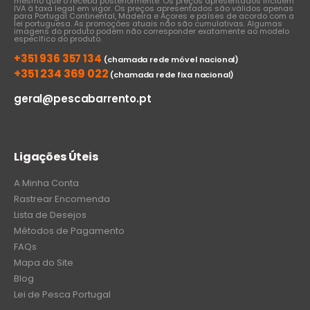
mesmo que o receba posteriormente. Os preços apresentados incluem
IVA à taxa legal em vigor. Os preços apresentados são válidos apenas
para Portugal Continental, Madeira e Açores e países de acordo com a
lei portuguesa. As promoções atuais não são cumulativas. Algumas
imagens do produto podem não corresponder exatamente ao modelo
específico do produto.
+351 936 357 134
(chamada rede móvel nacional)
+351 234 369 022
(chamada rede fixa nacional)
geral@pescabarrento.pt
Ligações Úteis
A Minha Conta
Rastrear Encomenda
Lista de Desejos
Métodos de Pagamento
FAQs
Mapa do Site
Blog
Lei de Pesca Portugal