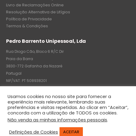
Livro de Reclamações Online
Resolução Alternativa de Litígios
Política de Privacidade
Termos & Condições
Pedro Barrento Unipessoal, Lda
Rua Diogo Cão, Bloco 6 R/C Dir
Praia da Barra
3830-772 Gafanha da Nazaré
Portugal
NIF/VAT: PT 508938201
C.R.C.: 7004-8522-6075
Usamos cookies no nosso site para fornecer a
experiência mais relevante, lembrando suas
preferências e visitas repetidas. Ao clicar em “Aceitar”,
concorda com a utilização de TODOS os cookies.
© Pedro Barrento Unipessoal, Lda. 2020. All Rights Reserved
Não venda as minhas informações pessoais
.
Definições de Cookies
ACEITAR