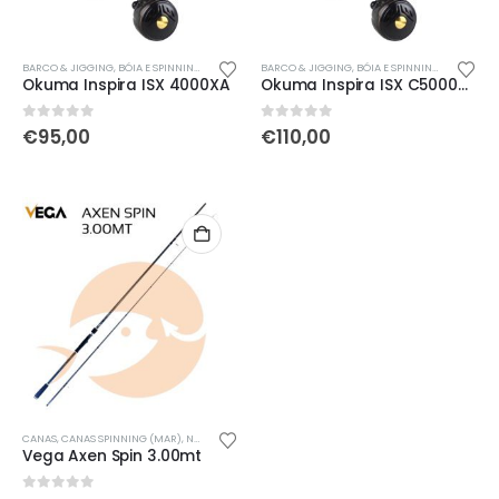
BARCO & JIGGING
,
BÓIA E SPINNING
,
CARRETOS
,
BARCO & JIGGING
NOVIDADES
,
ÚLTIMAS ENTRADAS
,
BÓIA E SPINNING
,
CARRETOS
Okuma Inspira ISX 4000XA
Okuma Inspira ISX C5000XA
0
out of 5
0
out of 5
€
95,00
€
110,00
CANAS
,
CANAS SPINNING (MAR)
,
NOVIDADES
,
ÚLTIMAS ENTRADAS
Vega Axen Spin 3.00mt