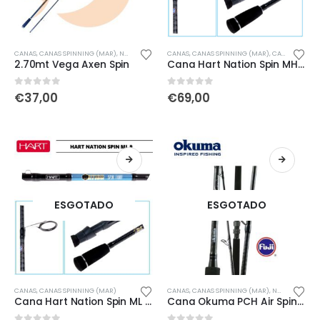
CANAS
,
CANAS SPINNING (MAR)
,
NOVIDADES
,
ÚLTIMAS ENTRADAS
CANAS
,
CANAS SPINNING (MAR)
,
CANAS SPINNING E CASTING (ÁGUA DOCE)
2.70mt Vega Axen Spin
Cana Hart Nation Spin MH 3.05mt
0
out of 5
0
out of 5
€
37,00
€
69,00
ESGOTADO
ESGOTADO
CANAS
,
CANAS SPINNING (MAR)
CANAS
,
CANAS SPINNING (MAR)
,
NOVIDADES
,
P
Cana Hart Nation Spin ML 2.74mt
Cana Okuma PCH Air Spin 243cm 30-80gr