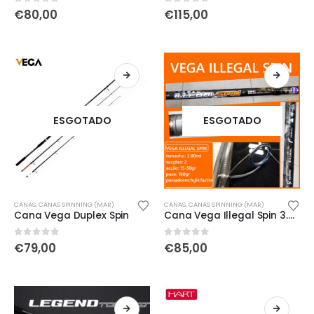
0
out of 5
0
out of 5
€
80,00
€
115,00
ESGOTADO
ESGOTADO
CANAS
,
CANAS SPINNING (MAR)
CANAS
,
CANAS SPINNING (MAR)
Cana Vega Duplex Spin
Cana Vega Illegal Spin 3.00mt
0
out of 5
0
out of 5
€
79,00
€
85,00