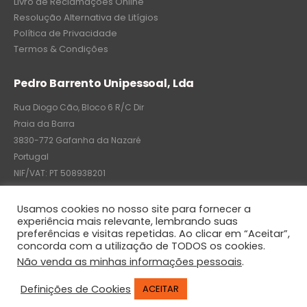
Livro de Reclamações Online
Resolução Alternativa de Litígios
Política de Privacidade
Termos & Condições
Pedro Barrento Unipessoal, Lda
Rua Diogo Cão, Bloco 6 R/C Dir
Praia da Barra
3830-772 Gafanha da Nazaré
Portugal
NIF/VAT: PT 508938201
C.R.C.: 7004-8522-6075
Usamos cookies no nosso site para fornecer a
experiência mais relevante, lembrando suas
preferências e visitas repetidas. Ao clicar em “Aceitar”,
concorda com a utilização de TODOS os cookies.
© Pedro Barrento Unipessoal, Lda. 2020. All Rights Reserved
Não venda as minhas informações pessoais
.
Definições de Cookies
ACEITAR