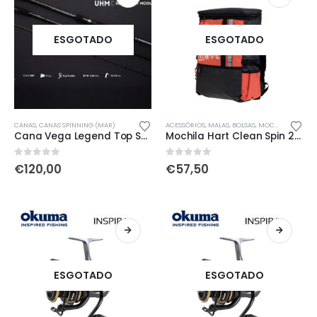
ESGOTADO
ESGOTADO
CANAS
,
CANAS SPINNING (MAR)
ACESSÓRIOS
,
MALAS, BOLSAS, MOCHILAS & SACOS
Cana Vega Legend Top Spin 3.00mt
Mochila Hart Clean Spin 25L
0
out of 5
0
out of 5
€
120,00
€
57,50
ESGOTADO
ESGOTADO